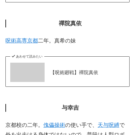
禪院真依
呪術高専京都
二年。真希の妹
あわせて読みたい
【呪術廻戦】禪院真依
与幸吉
京都校の二年。
傀儡操術
の使い手で、
天与呪縛
で
外を出歩ける身体ではないので、普段は人型ロボ