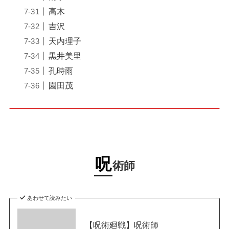
高木
吉沢
天内理子
黒井美里
孔時雨
園田茂
呪
術師
あわせて読みたい
【呪術廻戦】呪術師