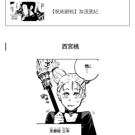
【呪術廻戦】加茂憲紀
西宮桃