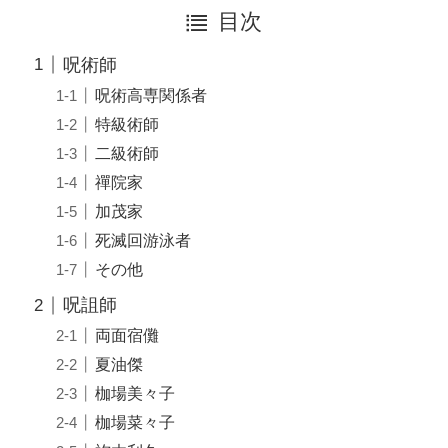
目次
呪術師
呪術高専関係者
特級術師
二級術師
禪院家
加茂家
死滅回游泳者
その他
呪詛師
両面宿儺
夏油傑
枷場美々子
枷場菜々子