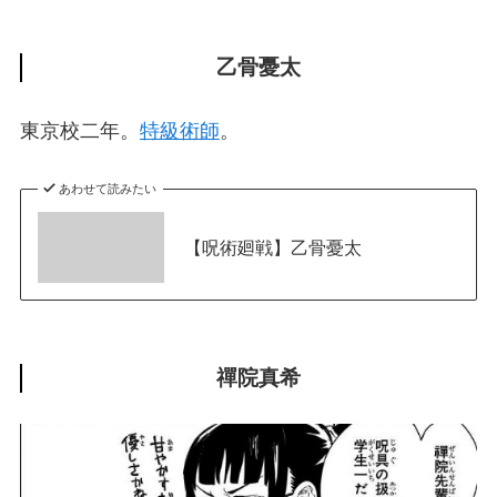
乙骨憂太
東京校二年。
特級術師
。
あわせて読みたい
【呪術廻戦】乙骨憂太
禪院真希