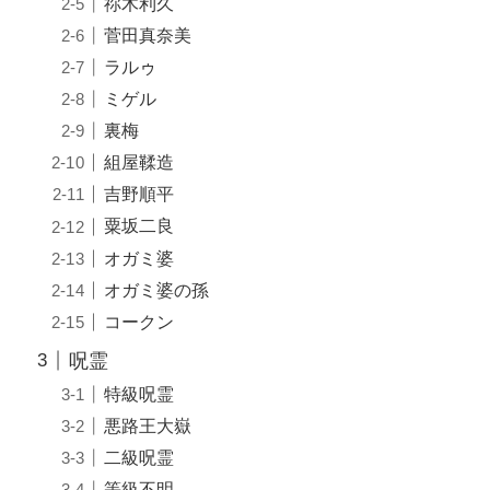
祢木利久
菅田真奈美
ラルゥ
ミゲル
裏梅
組屋鞣造
吉野順平
粟坂二良
オガミ婆
オガミ婆の孫
コークン
呪霊
特級呪霊
悪路王大嶽
二級呪霊
等級不明