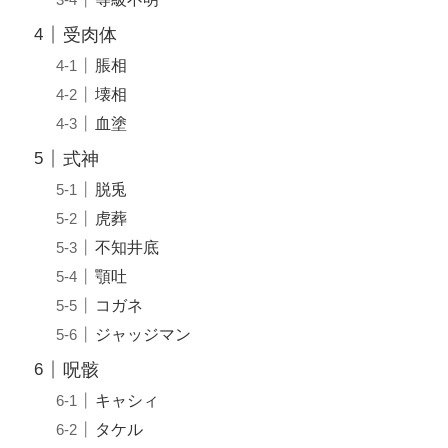
受肉体
脹相
壊相
血塗
式神
脱兎
虎葬
不知井底
顎吐
コガネ
ジャッジマン
呪骸
キャシィ
タケル