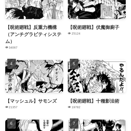
【呪術廻戦】反重力機構
【呪術廻戦】伏魔御廚子
（アンチグラビティシステ
25124
ム）
34067
【マッシュル】サモンズ
【呪術廻戦】十種影法術
21357
19782