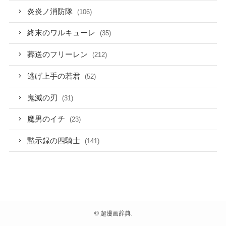
炎炎ノ消防隊
(106)
終末のワルキューレ
(35)
葬送のフリーレン
(212)
逃げ上手の若君
(52)
鬼滅の刃
(31)
魔男のイチ
(23)
黙示録の四騎士
(141)
©
超漫画辞典.