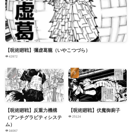
【呪術廻戦】彌虚葛籠（いやこつづら）
42872
【呪術廻戦】反重力機構
【呪術廻戦】伏魔御廚子
（アンチグラビティシステ
25124
ム）
34067