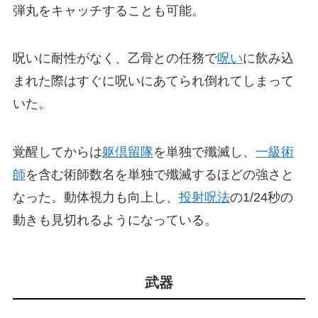
弾丸をキャッチすることも可能。
呪いに耐性がなく、乙骨との任務で
呪い
に飲み込
まれた際はすぐに呪いにあてられ倒れてしまって
いた。
覚醒してからは
躯倶留隊
を単独で殲滅し、
一級術
師
を含む術師数名を単独で殲滅するほどの強さと
なった。動体視力も向上し、
投射呪法
の1/24秒の
動きも見切れるようになっている。
武器