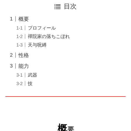
目次
概要
プロフィール
禪院家の落ちこぼれ
天与呪縛
性格
能力
武器
技
概
要