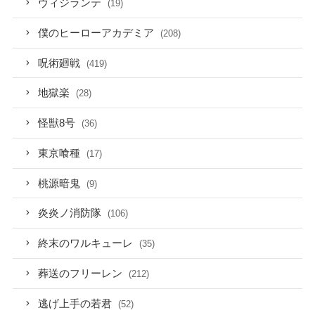
ヴィジランテ
(19)
僕のヒーローアカデミア
(208)
呪術廻戦
(419)
地獄楽
(28)
怪獣8号
(36)
東京喰種
(17)
桃源暗鬼
(9)
炎炎ノ消防隊
(106)
終末のワルキューレ
(35)
葬送のフリーレン
(212)
逃げ上手の若君
(52)