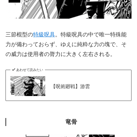
三節棍型の
特級呪具
。特級呪具の中で唯一特殊能
力が備わっておらず、ゆえに純粋な力の塊で、そ
の威力は使用者の膂力に大きく左右される。
あわせて読みたい
【呪術廻戦】游雲
竜骨