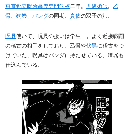
東京都立呪術高専専門学校
二年。
四級術師
。
乙
骨
、
狗巻
、
パンダ
の同期。
真依
の双子の姉。
呪具
使いで、呪具の扱いは学生一。よく近接戦闘
の稽古の相手をしており、乙骨や
伏黒
に稽古をつ
けていた。呪具はパンダに持たせている。暗器も
仕込んでいる。