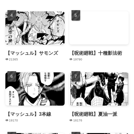
【マッシュル】サモンズ
【呪術廻戦】十種影法術
21365
19790
【マッシュル】3本線
【呪術廻戦】夏油一派
19170
16176