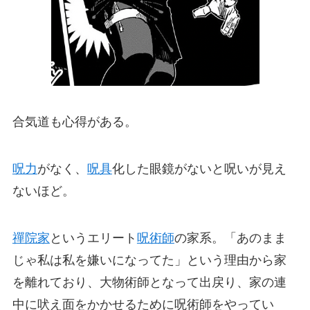
合気道も心得がある。
呪力
がなく、
呪具
化した眼鏡がないと呪いが見え
ないほど。
禪院家
というエリート
呪術師
の家系。「あのまま
じゃ私は私を嫌いになってた」という理由から家
を離れており、大物術師となって出戻り、家の連
中に吠え面をかかせるために呪術師をやってい