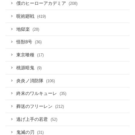
僕のヒーローアカデミア
(208)
呪術廻戦
(419)
地獄楽
(28)
怪獣8号
(36)
東京喰種
(17)
桃源暗鬼
(9)
炎炎ノ消防隊
(106)
終末のワルキューレ
(35)
葬送のフリーレン
(212)
逃げ上手の若君
(52)
鬼滅の刃
(31)