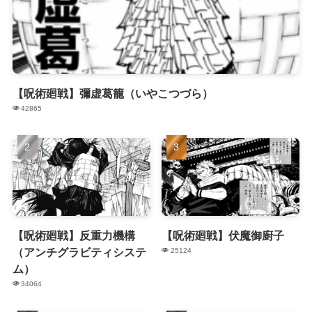
【呪術廻戦】彌虚葛籠（いやこつづら）
42865
【呪術廻戦】反重力機構
【呪術廻戦】伏魔御廚子
（アンチグラビティシステ
25124
ム）
34064