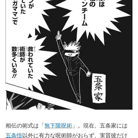
相伝の術式は「
無下限呪術
」。現在、五条家には
五条悟
以外に有力な呪術師がおらず、実質彼だけ