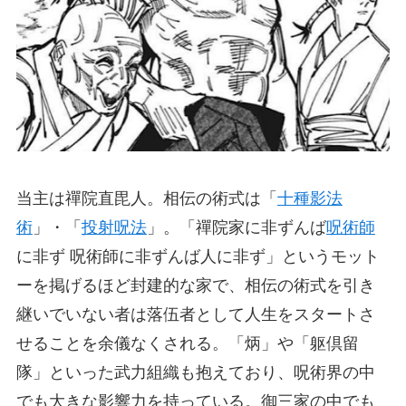
当主は禪院直毘人。相伝の術式は「
十種影法
術
」・「
投射呪法
」。「禪院家に非ずんば
呪術師
に非ず 呪術師に非ずんば人に非ず」というモット
ーを掲げるほど封建的な家で、相伝の術式を引き
継いでいない者は落伍者として人生をスタートさ
せることを余儀なくされる。「炳」や「躯倶留
隊」といった武力組織も抱えており、呪術界の中
でも大きな影響力を持っている。御三家の中でも