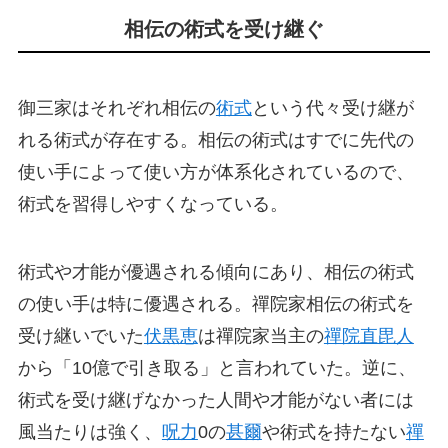
相伝の術式を受け継ぐ
御三家はそれぞれ相伝の
術式
という代々受け継が
れる術式が存在する。相伝の術式はすでに先代の
使い手によって使い方が体系化されているので、
術式を習得しやすくなっている。
術式や才能が優遇される傾向にあり、相伝の術式
の使い手は特に優遇される。禪院家相伝の術式を
受け継いでいた
伏黒恵
は禪院家当主の
禪院直毘人
から「10億で引き取る」と言われていた。逆に、
術式を受け継げなかった人間や才能がない者には
風当たりは強く、
呪力
0の
甚爾
や術式を持たない
禪