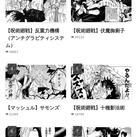
【呪術廻戦】反重力機構
【呪術廻戦】伏魔御廚子
（アンチグラビティシステ
25124
ム）
34067
【マッシュル】サモンズ
【呪術廻戦】十種影法術
21365
19790