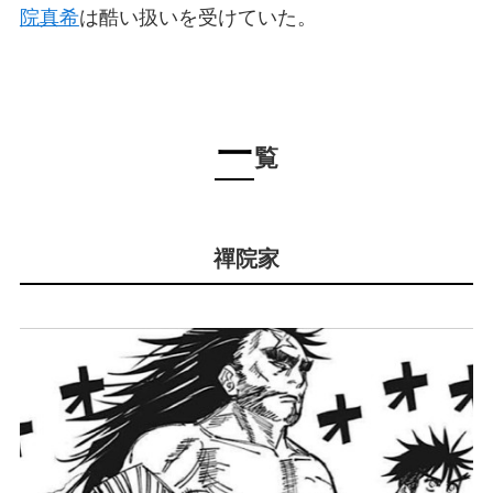
院真希
は酷い扱いを受けていた。
一
覧
禪院家