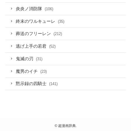
炎炎ノ消防隊
(106)
終末のワルキューレ
(35)
葬送のフリーレン
(212)
逃げ上手の若君
(52)
鬼滅の刃
(31)
魔男のイチ
(23)
黙示録の四騎士
(141)
©
超漫画辞典.