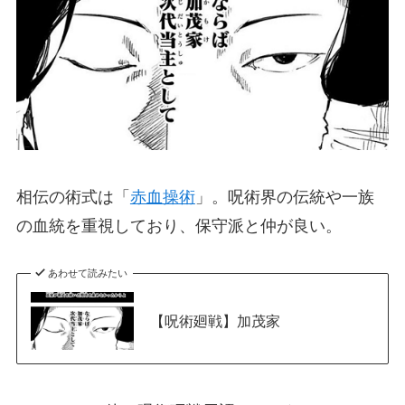
相伝の術式は「
赤血操術
」。呪術界の伝統や一族
の血統を重視しており、保守派と仲が良い。
あわせて読みたい
【呪術廻戦】加茂家