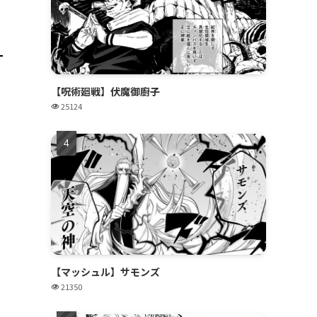
【呪術廻戦】伏魔御廚子
25124
【マッシュル】サモンズ
21350