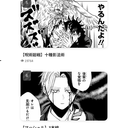
【呪術廻戦】十種影法術
19764
【マッシュル】3本線