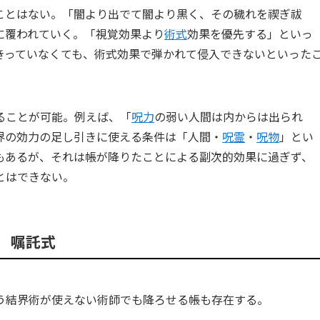
ことはない。「闇より出でて闇より黒く、その穢れを禊ぎ祓
に覆われていく。「視覚効果より
術式
効果を優先する」といっ
きっていなくても、術式効果で弾かれて侵入できないといった
ることが可能。例えば、「
呪力
の弱い人間は内からは出られ
界の効力の足し引きに使える条件は「人間・
呪霊
・
呪物
」とい
もあるが、それは帳が降りたことによる副次的効果に過ぎず、
とはできない。
嘱託式
う結界術が使えない術師でも降ろせる帳も存在する。