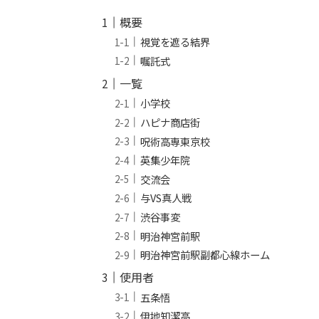
概要
視覚を遮る結界
嘱託式
一覧
小学校
ハピナ商店街
呪術高専東京校
英集少年院
交流会
与VS真人戦
渋谷事変
明治神宮前駅
明治神宮前駅副都心線ホーム
使用者
五条悟
伊地知潔高