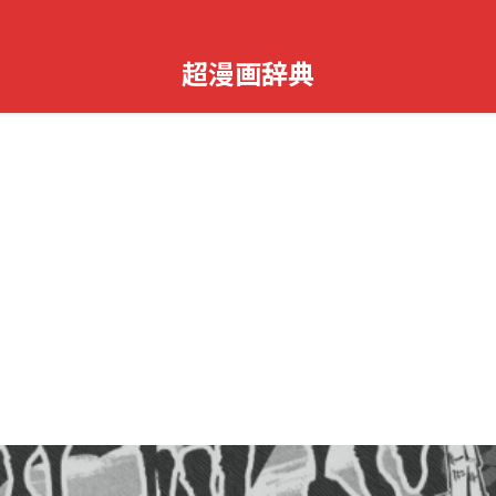
超漫画辞典