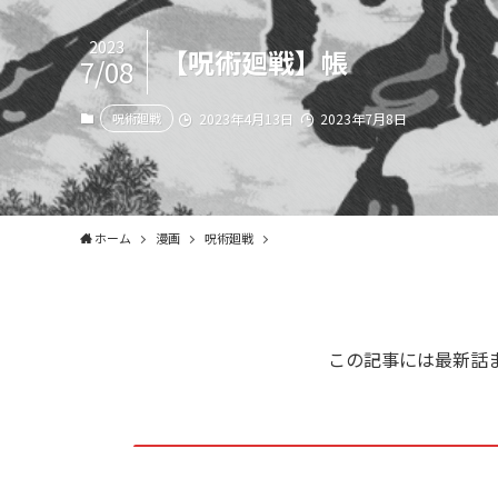
2023
【呪術廻戦】帳
7/08
呪術廻戦
2023年4月13日
2023年7月8日
ホーム
漫画
呪術廻戦
この記事には最新話