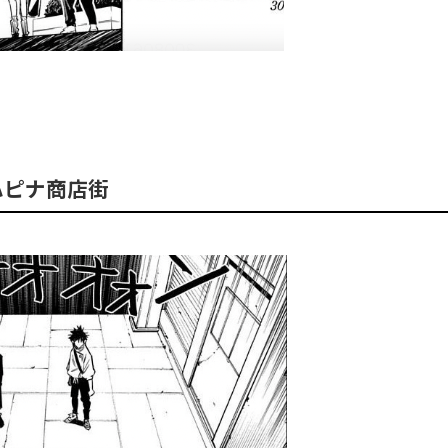
。
ハピナ商店街