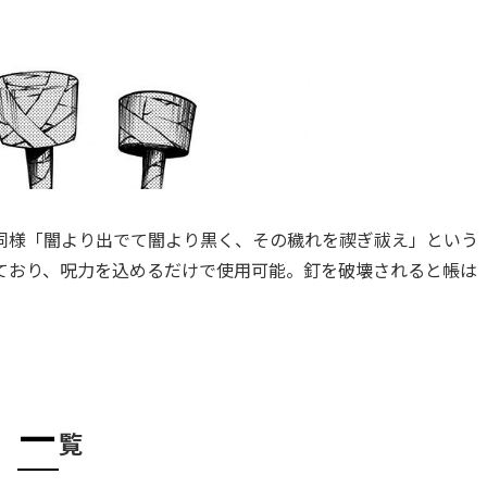
同様「闇より出でて闇より黒く、その穢れを禊ぎ祓え」という
ており、呪力を込めるだけで使用可能。釘を破壊されると帳は
一
覧