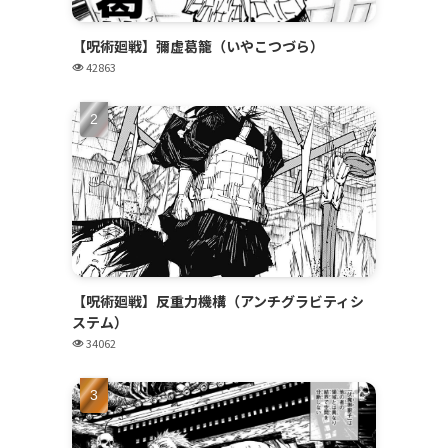
【呪術廻戦】彌虚葛籠（いやこつづら）
42863
【呪術廻戦】反重力機構（アンチグラビティシ
ステム）
34062