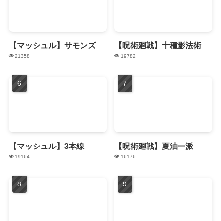
【マッシュル】サモンズ
【呪術廻戦】十種影法術
21358
19782
【マッシュル】3本線
【呪術廻戦】夏油一派
19164
16176