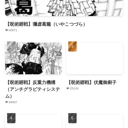
【呪術廻戦】彌虚葛籠（いやこつづら）
42871
【呪術廻戦】反重力機構
【呪術廻戦】伏魔御廚子
（アンチグラビティシステ
25124
ム）
34067