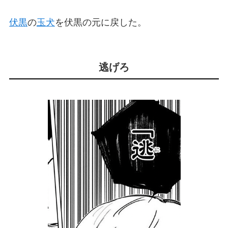
伏黒
の
玉犬
を伏黒の元に戻した。
逃げろ