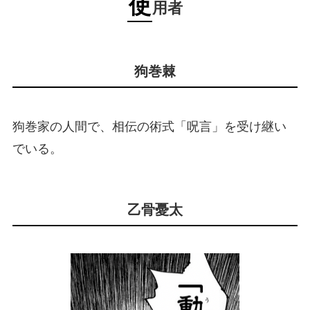
使
用者
狗巻棘
狗巻家の人間で、相伝の術式「呪言」を受け継い
でいる。
乙骨憂太