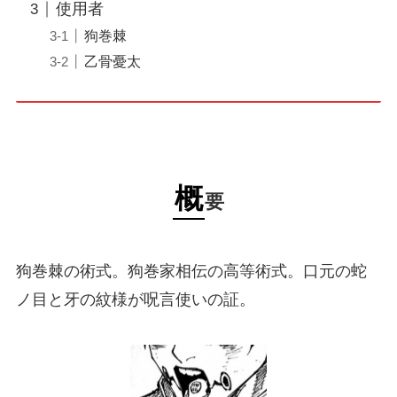
使用者
狗巻棘
乙骨憂太
概
要
狗巻棘の術式。狗巻家相伝の高等術式。口元の蛇
ノ目と牙の紋様が呪言使いの証。