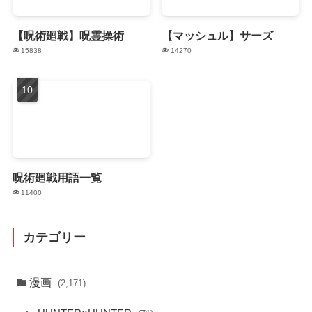
【呪術廻戦】呪霊操術
【マッシュル】サーズ
15838
14270
呪術廻戦用語一覧
11400
カテゴリー
漫画
(2,171)