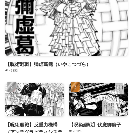
【呪術廻戦】彌虚葛籠（いやこつづら）
42853
【呪術廻戦】反重力機構
【呪術廻戦】伏魔御廚子
（アンチグラビティシステ
25123