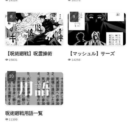
19124
16176
【呪術廻戦】呪霊操術
【マッシュル】サーズ
15831
14258
呪術廻戦用語一覧
11399