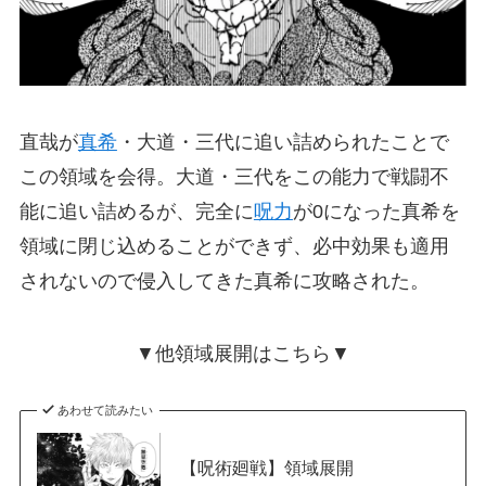
直哉が
真希
・大道・三代に追い詰められたことで
この領域を会得。大道・三代をこの能力で戦闘不
能に追い詰めるが、完全に
呪力
が0になった真希を
領域に閉じ込めることができず、必中効果も適用
されないので侵入してきた真希に攻略された。
▼他領域展開はこちら▼
あわせて読みたい
【呪術廻戦】領域展開