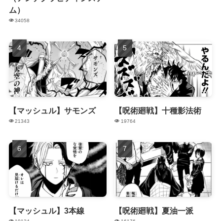
ム）
34058
【マッシュル】サモンズ
【呪術廻戦】十種影法術
21343
19764
【マッシュル】3本線
【呪術廻戦】夏油一派