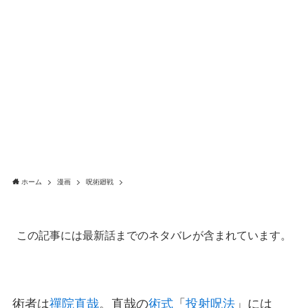
ホーム
漫画
呪術廻戦
この記事には最新話までのネタバレが含まれています。
術者は
禪院直哉
。直哉の
術式
「
投射呪法
」には