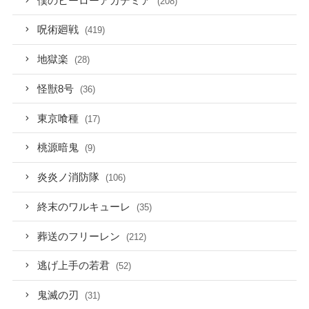
僕のヒーローアカデミア
(208)
呪術廻戦
(419)
地獄楽
(28)
怪獣8号
(36)
東京喰種
(17)
桃源暗鬼
(9)
炎炎ノ消防隊
(106)
終末のワルキューレ
(35)
葬送のフリーレン
(212)
逃げ上手の若君
(52)
鬼滅の刃
(31)