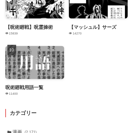
【呪術廻戦】呪霊操術
【マッシュル】サーズ
15839
14270
呪術廻戦用語一覧
11400
カテゴリー
漫画
(2,171)