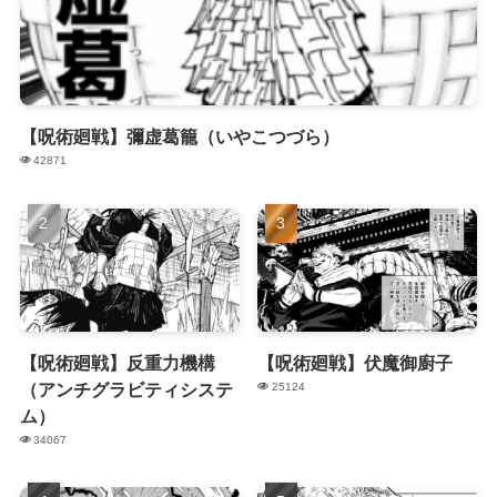
【呪術廻戦】彌虚葛籠（いやこつづら）
42871
【呪術廻戦】反重力機構
【呪術廻戦】伏魔御廚子
（アンチグラビティシステ
25124
ム）
34067