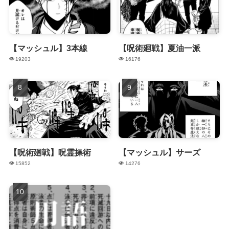
【マッシュル】3本線
【呪術廻戦】夏油一派
19203
16176
【呪術廻戦】呪霊操術
【マッシュル】サーズ
15852
14276