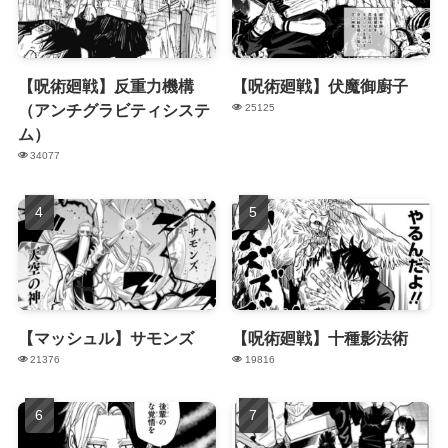
【呪術廻戦】反重力機構
【呪術廻戦】伏魔御廚子
（アンチグラビティシステ
25125
ム）
34077
【マッシュル】サモンズ
【呪術廻戦】十種影法術
21376
19816