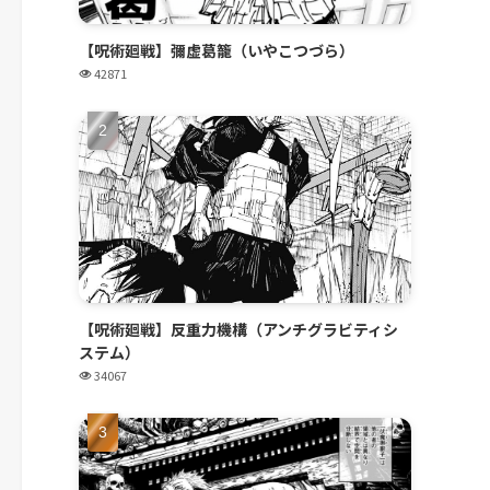
【呪術廻戦】彌虚葛籠（いやこつづら）
42871
【呪術廻戦】反重力機構（アンチグラビティシ
ステム）
34067