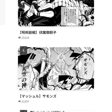
【呪術廻戦】伏魔御廚子
25124
【マッシュル】サモンズ
21357