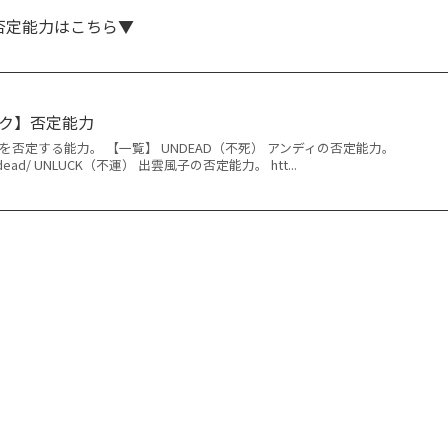
否定能力はこちら▼
ク】否定能力
を否定する能力。 【一覧】 UNDEAD（不死） アンディの否定能力。
om/undead/ UNLUCK（不運） 出雲風子の否定能力。 htt...