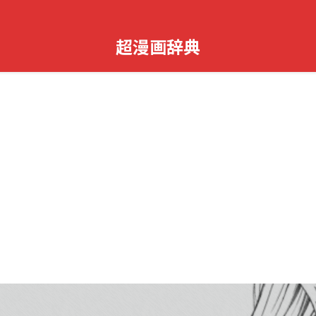
超漫画辞典