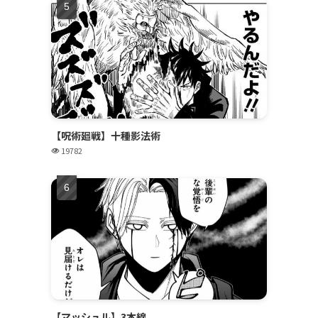
【呪術廻戦】十種影法術
19782
【マッシュル】3本線