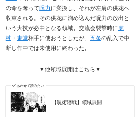
の命を奪って
呪力
に変換し、それが左肩の供花へ
収束される。その供花に溜め込んだ呪力の放出と
いう大技が必中となる領域。交流会襲撃時に
虎
杖
・
東堂
相手に使おうとしたが、
五条
の乱入で中
断し作中では未使用に終わった。
▼他領域展開はこちら▼
あわせて読みたい
【呪術廻戦】領域展開