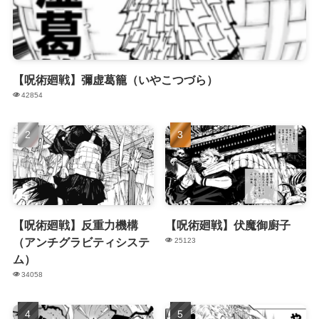
【呪術廻戦】彌虚葛籠（いやこつづら）
42854
【呪術廻戦】反重力機構
【呪術廻戦】伏魔御廚子
（アンチグラビティシステ
25123
ム）
34058