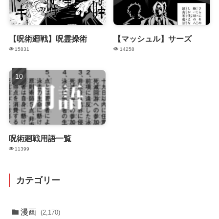
【呪術廻戦】呪霊操術
【マッシュル】サーズ
15831
14258
呪術廻戦用語一覧
11399
カテゴリー
漫画
(2,170)