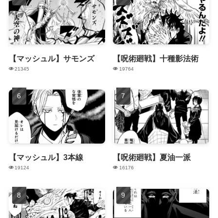
【マッシュル】サモンズ
【呪術廻戦】十種影法術
21345
19764
【マッシュル】3本線
【呪術廻戦】夏油一派
19124
16176