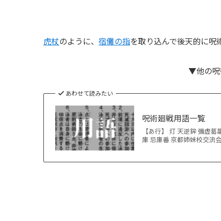
虎杖
のように、
宿儺の指
を取り込んで後天的に呪
▼他の呪
あわせて読みたい
呪術廻戦用語一覧
【あ行】 灯 天逆鉾 彌虚葛
庫 忌庫番 京都姉妹校交流会 