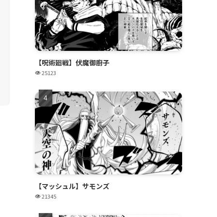
【呪術廻戦】伏魔御廚子
25123
【マッシュル】サモンズ
21345