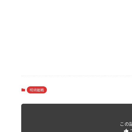
呪術廻戦
この