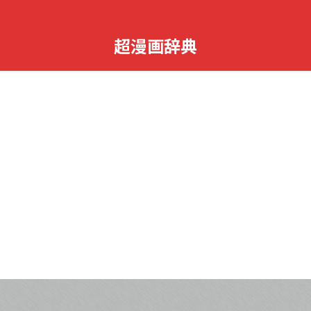
超漫画辞典