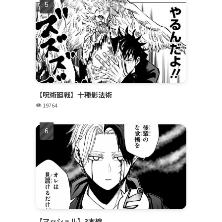
【呪術廻戦】十種影法術
19764
【マッシュル】3本線