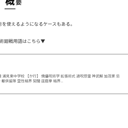
概
要
術を使えるようになるケースもある。
術廻戦用語はこちら▼
籠 浦見東中学校 【か行】 傀儡呪術学 拡張術式 過呪怨霊 神武解 加茂家 忌
躯倶留隊 空性結界 契闊 逕庭拳 結界...