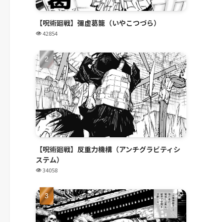
【呪術廻戦】彌虚葛籠（いやこつづら）
42854
【呪術廻戦】反重力機構（アンチグラビティシ
ステム）
34058