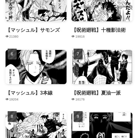
【マッシュル】サモンズ
【呪術廻戦】十種影法術
21380
19816
【マッシュル】3本線
【呪術廻戦】夏油一派
19204
16176