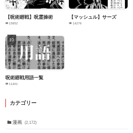
【呪術廻戦】呪霊操術
【マッシュル】サーズ
15852
14276
呪術廻戦用語一覧
11401
カテゴリー
漫画
(2,172)