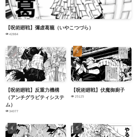
【呪術廻戦】彌虚葛籠（いやこつづら）
42884
【呪術廻戦】反重力機構
【呪術廻戦】伏魔御廚子
（アンチグラビティシステ
25125
ム）
34077