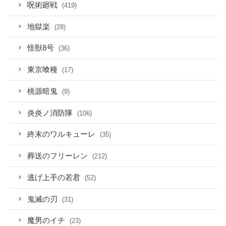
呪術廻戦
(419)
地獄楽
(28)
怪獣8号
(36)
東京喰種
(17)
桃源暗鬼
(9)
炎炎ノ消防隊
(106)
終末のワルキューレ
(35)
葬送のフリーレン
(212)
逃げ上手の若君
(52)
鬼滅の刃
(31)
魔男のイチ
(23)