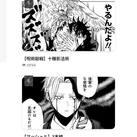
【呪術廻戦】十種影法術
19764
【マッシュル】3本線