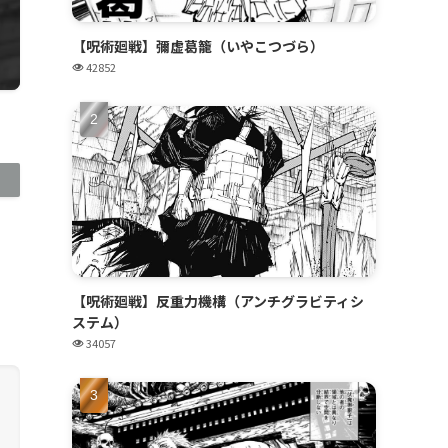
【呪術廻戦】彌虚葛籠（いやこつづら）
42852
【呪術廻戦】反重力機構（アンチグラビティシ
ステム）
34057