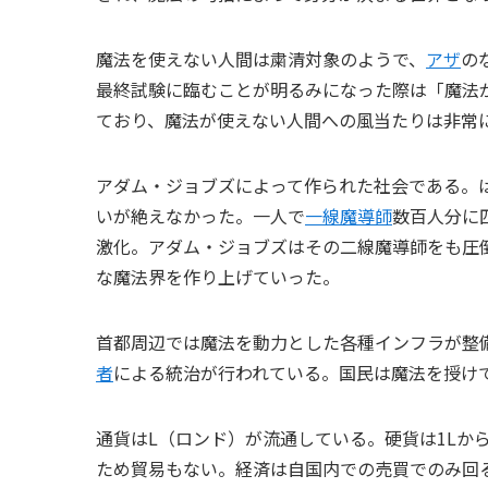
魔法を使えない人間は粛清対象のようで、
アザ
の
最終試験に臨むことが明るみになった際は「魔法
ており、魔法が使えない人間への風当たりは非常
アダム・ジョブズによって作られた社会である。
いが絶えなかった。一人で
一線魔導師
数百人分に
激化。アダム・ジョブズはその二線魔導師をも圧
な魔法界を作り上げていった。
首都周辺では魔法を動力とした各種インフラが整
者
による統治が行われている。国民は魔法を授け
通貨はL（ロンド）が流通している。硬貨は1Lから
ため貿易もない。経済は自国内での売買でのみ回