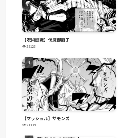
【呪術廻戦】伏魔御廚子
25123
【マッシュル】サモンズ
21339