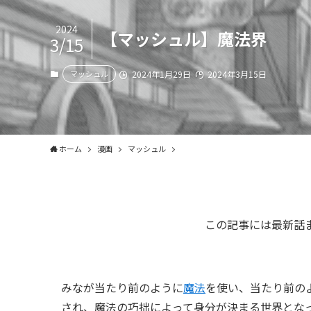
2024
【マッシュル】魔法界
3/15
マッシュル
2024年1月29日
2024年3月15日
ホーム
漫画
マッシュル
この記事には最新話
みなが当たり前のように
魔法
を使い、当たり前の
され、魔法の巧拙によって身分が決まる世界とな