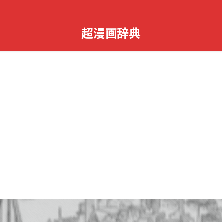
超漫画辞典