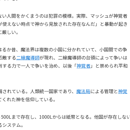
ない人間をかくまうのは犯罪の模様。実際、マッシュが神覚者
が使えない時点で神から見放された存在なんだ」と暴動が起き
に厳しい。
はるか昔、魔法界は複数の小国に分かれていて、小国間での争
匹敵する
二線魔導師
が現れ、二線魔導師の台頭によって争いは
倒する力で一人で争いを治め、以後「
神覚者
」と崇められ平和
備されている。人類統一国家であり、
魔法局
による管理と
神覚
てくれた神を信仰している。
500Lまで存在し、1000Lからは紙幣となる。他国が存在しな
るシステム。