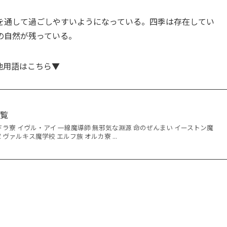
を通して過ごしやすいようになっている。四季は存在してい
の自然が残っている。
他用語はこちら▼
一覧
ドラ寮 イヴル・アイ 一線魔導師 無邪気な淵源 命のぜんまい イーストン魔
ヴァルキス魔学校 エルフ族 オルカ寮 ...