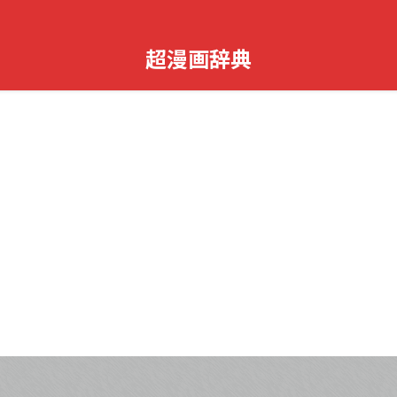
超漫画辞典