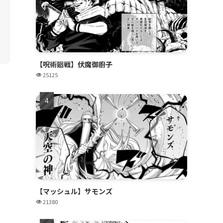
【呪術廻戦】伏魔御廚子
25125
【マッシュル】サモンズ
21380