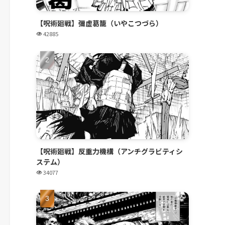
【呪術廻戦】彌虚葛籠（いやこつづら）
42885
【呪術廻戦】反重力機構（アンチグラビティシ
ステム）
34077