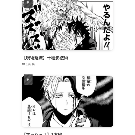
【呪術廻戦】十種影法術
19816
【マッシュル】3本線