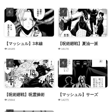
【マッシュル】3本線
【呪術廻戦】夏油一派
19185
16176
【呪術廻戦】呪霊操術
【マッシュル】サーズ
15844
14275