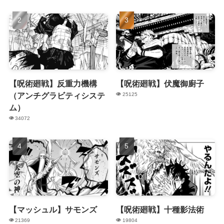
【呪術廻戦】反重力機構
【呪術廻戦】伏魔御廚子
（アンチグラビティシステ
25125
ム）
34072
【マッシュル】サモンズ
【呪術廻戦】十種影法術
21369
19804