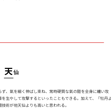
天
仙
らず、氣を細く伸ばし束ね、常時硬質な氣の鎧を全身に纏い攻
棘を生やして攻撃するといったこともできる。加えて、「牡丹
闘技術が他天仙よりも高いと思われる。