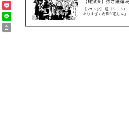
【地獄楽】強さ議論
【Sランク】 蓮（リエン
ありすぎて攻撃が通じん」と