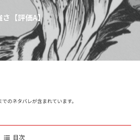
強さ【評価A】
までのネタバレが含まれています。
目次