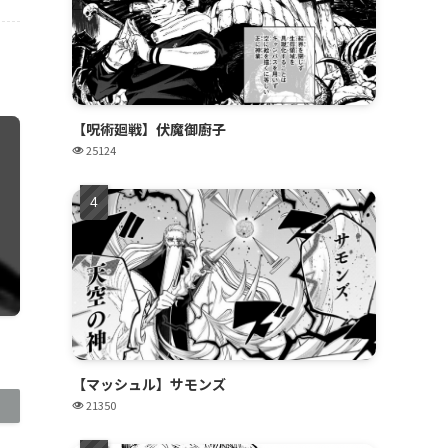
【呪術廻戦】伏魔御廚子
25124
【マッシュル】サモンズ
21350