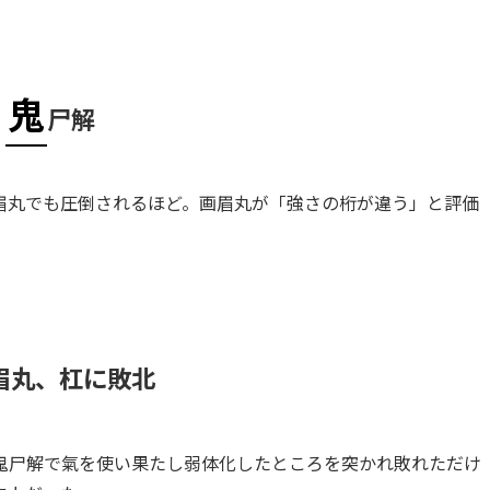
鬼
尸解
眉丸でも圧倒されるほど。画眉丸が「強さの桁が違う」と評価
。
眉丸、杠に敗北
鬼尸解で氣を使い果たし弱体化したところを突かれ敗れただけ