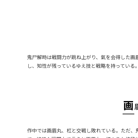
鬼尸解時は戦闘力が跳ね上がり、氣を会得した画
し、知性が残っているゆえ技と戦略を持っている
画
作中では画眉丸、杠と交戦し敗れている。ただ、