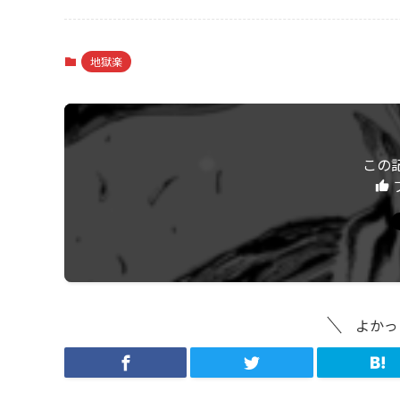
地獄楽
この
よかっ