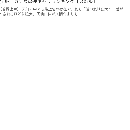
決定版、ガチな最強キャラランキング【最新版】
）（普賢上帝） 天仙の中でも最上位の存在で、氣も「蓮の氣は強大だ、差が
されるほどに強大。天仙自体が人間側よりも...