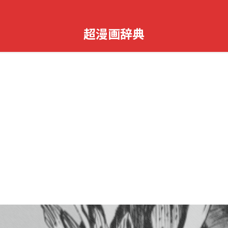
超漫画辞典