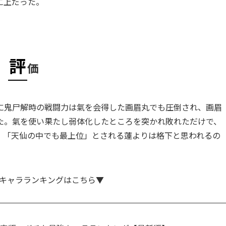
に上だった。
評
価
に鬼尸解時の戦闘力は氣を会得した画眉丸でも圧倒され、画眉
た。氣を使い果たし弱体化したところを突かれ敗れただけで、
、「天仙の中でも最上位」とされる蓮よりは格下と思われるの
キャラランキングはこちら▼