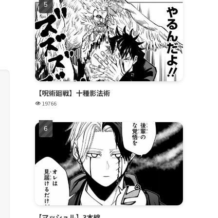
【呪術廻戦】十種影法術
19766
【マッシュル】3本線