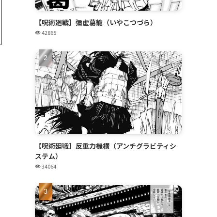
【呪術廻戦】彌虚葛籠（いやこつづら）
42865
【呪術廻戦】反重力機構（アンチグラビティシ
ステム）
34064