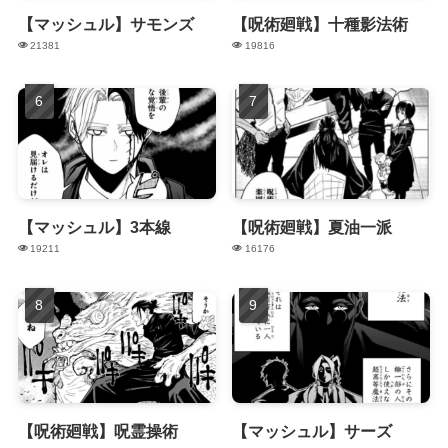
【マッシュル】サモンズ
【呪術廻戦】十種影法術
21381
19816
【マッシュル】3本線
【呪術廻戦】夏油一派
19211
16176
【呪術廻戦】呪霊操術
【マッシュル】サーズ