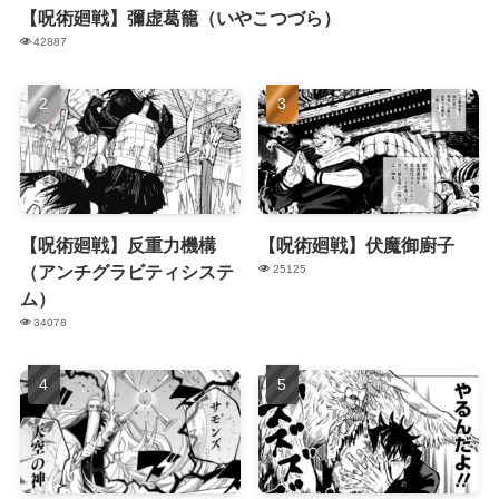
【呪術廻戦】彌虚葛籠（いやこつづら）
42887
【呪術廻戦】反重力機構
【呪術廻戦】伏魔御廚子
（アンチグラビティシステ
25125
ム）
34078