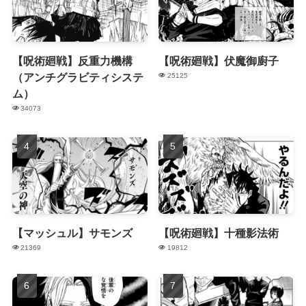
【呪術廻戦】反重力機構
【呪術廻戦】伏魔御廚子
（アンチグラビティシステ
25125
ム）
34073
【マッシュル】サモンズ
【呪術廻戦】十種影法術
21369
19812