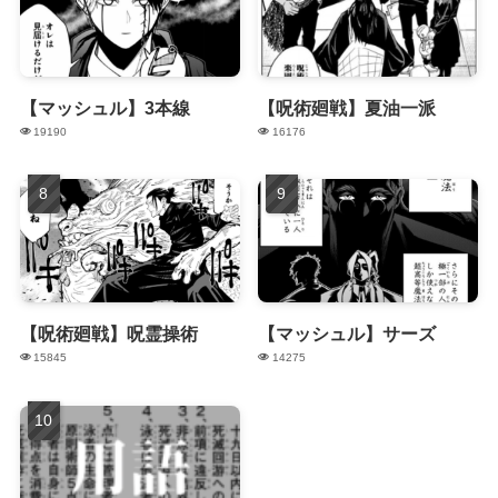
【マッシュル】3本線
【呪術廻戦】夏油一派
19190
16176
【呪術廻戦】呪霊操術
【マッシュル】サーズ
15845
14275