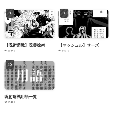
【呪術廻戦】呪霊操術
【マッシュル】サーズ
15846
14276
呪術廻戦用語一覧
11401