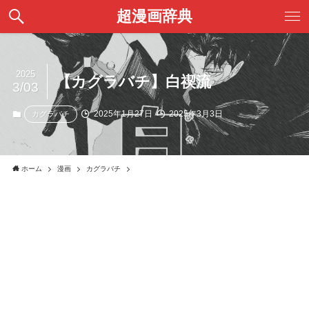
超漫画辞典
2025
【カグラバチ】白禊流
3/03
2025年1月27日
2025年3月3日
カグラバチ
ホーム
漫画
カグラバチ