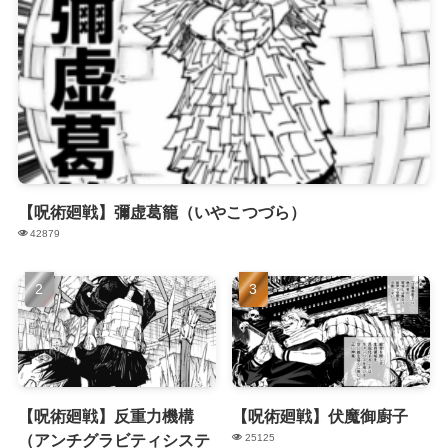
【呪術廻戦】彌虚葛籠（いやこつづら）
42879
【呪術廻戦】反重力機構
【呪術廻戦】伏魔御廚子
（アンチグラビティシステ
25125