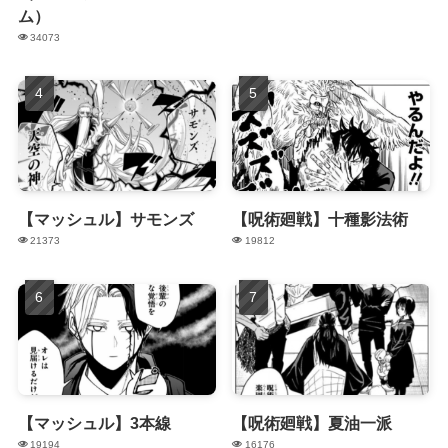
ム）
34073
【マッシュル】サモンズ
【呪術廻戦】十種影法術
21373
19812
【マッシュル】3本線
【呪術廻戦】夏油一派
19194
16176