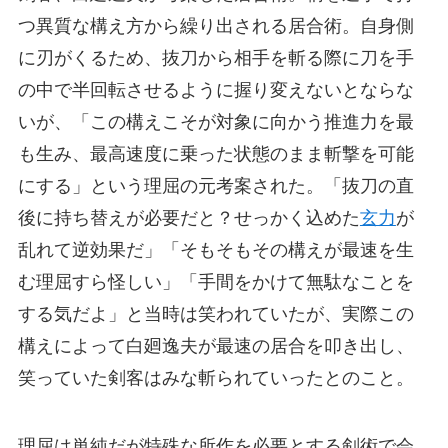
つ異質な構え方から繰り出される居合術。自身側
に刃がくるため、抜刀から相手を斬る際に刀を手
の中で半回転させるように握り変えないとならな
いが、「この構えこそが対象に向かう推進力を最
も生み、最高速度に乗った状態のまま斬撃を可能
にする」という理屈の元考案された。「抜刀の直
後に持ち替えが必要だと？せっかく込めた
玄力
が
乱れて逆効果だ」「そもそもその構えが最速を生
む理屈すら怪しい」「手間をかけて無駄なことを
する気だよ」と当時は笑われていたが、実際この
構えによって白廻逸夫が最速の居合を叩き出し、
笑っていた剣客はみな斬られていったとのこと。
理屈は単純だが特殊な所作を必要とする剣術で会