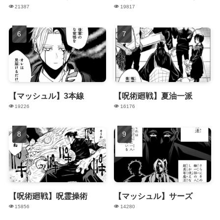
21387
19817
【マッシュル】3本線
【呪術廻戦】夏油一派
19226
16176
【呪術廻戦】呪霊操術
【マッシュル】サーズ
15856
14280