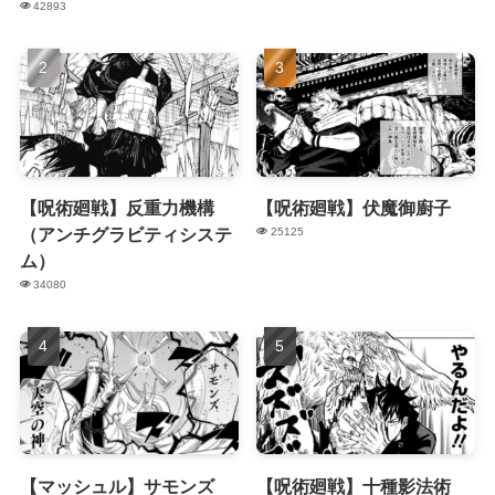
42893
【呪術廻戦】反重力機構
【呪術廻戦】伏魔御廚子
（アンチグラビティシステ
25125
ム）
34080
【マッシュル】サモンズ
【呪術廻戦】十種影法術