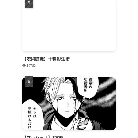
【呪術廻戦】十種影法術
19782
【マッシュル】3本線