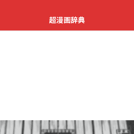
超漫画辞典