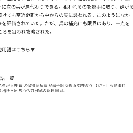
ぐに次の兵が肩代わりできる。狙われるのを逆手に取り、群が
着けても至近距離から中からの矢に襲われる。このようになか
来を評価されていた。ただ、兵の補充にも限界はあり、一点を
ころを狙われ攻略された。
他用語はこちら▼
用語一覧
学校 現人神 弩 犬追物 魚尻線 烏帽子親 女影原 御神渡り 【か行】 火焔御柱
 桔梗ヶ原 鬼心仏刀 建武の新政 国司...