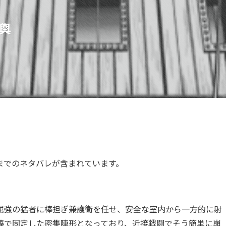
輿
までのネタバレが含まれています。
屈強の猛者に棒担ぎ兼護衛を任せ、安全な室内から一方的に射
棒で固定した密集陣形となっており、近接戦闘でそう簡単に崩