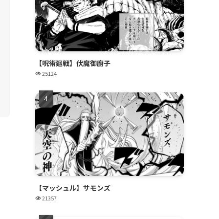
【呪術廻戦】伏魔御廚子
25124
【マッシュル】サモンズ
21357