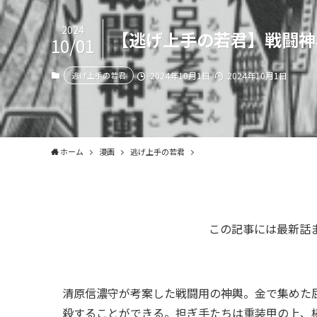
2024
【逃げ上手の若君】戦闘神
10/01
逃げ上手の若君
2024年10月1日
2024年10月1日
ホーム
漫画
逃げ上手の若君
この記事には最新話
清原信濃守が考案した戦闘用の神輿。金で集めた
殺することができる。担ぎ手たちは重装甲の上、