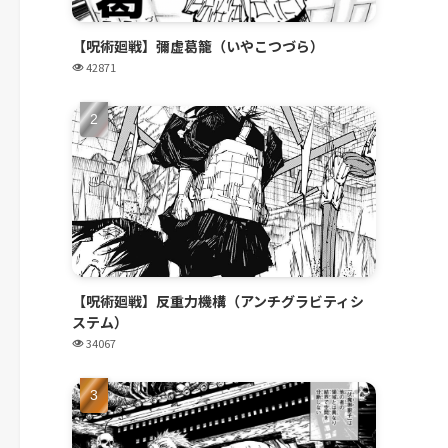
【呪術廻戦】彌虚葛籠（いやこつづら）
42871
【呪術廻戦】反重力機構（アンチグラビティシ
ステム）
34067