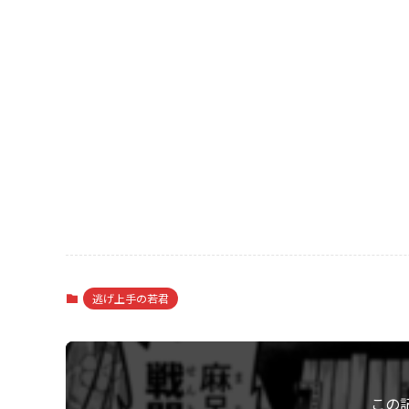
逃げ上手の若君
この