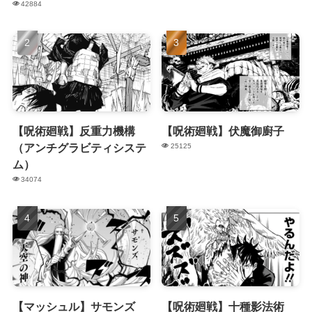
42884
【呪術廻戦】反重力機構
【呪術廻戦】伏魔御廚子
（アンチグラビティシステ
25125
ム）
34074
【マッシュル】サモンズ
【呪術廻戦】十種影法術