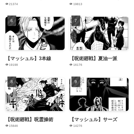
21374
19813
【マッシュル】3本線
【呪術廻戦】夏油一派
19198
16176
【呪術廻戦】呪霊操術
【マッシュル】サーズ
15846
14276