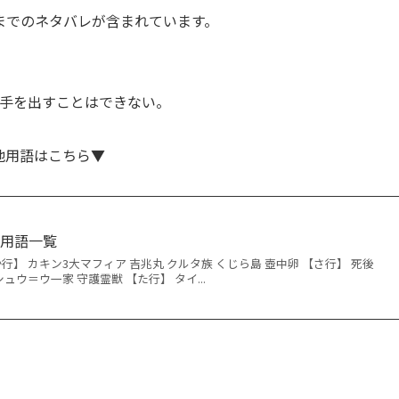
までのネタバレが含まれています。
は手を出すことはできない。
他用語はこちら▼
】用語一覧
行】 カキン3大マフィア 吉兆丸 クルタ族 くじら島 壺中卵 【さ行】 死後
ュウ＝ウ一家 守護霊獣 【た行】 タイ...