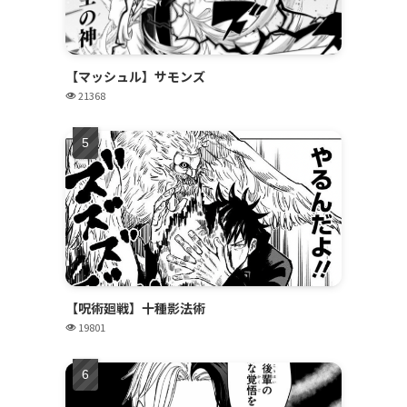
【マッシュル】サモンズ
21368
【呪術廻戦】十種影法術
19801