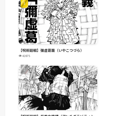
【呪術廻戦】彌虚葛籠（いやこつづら）
42875