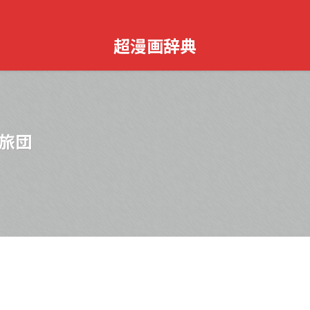
超漫画辞典
旅団