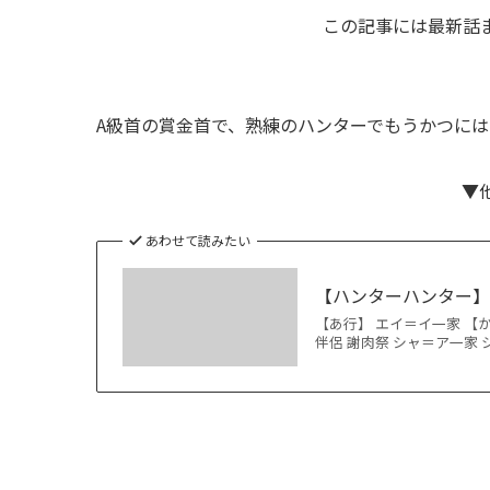
この記事には最新話
A級首の賞金首で、熟練のハンターでもうかつに
▼
あわせて読みたい
【ハンターハンター
【あ行】 エイ＝イ一家 【か
伴侶 謝肉祭 シャ＝ア一家 シ