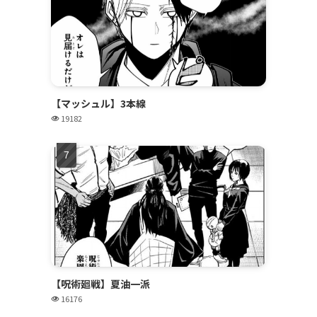
【マッシュル】3本線
19182
【呪術廻戦】夏油一派
16176