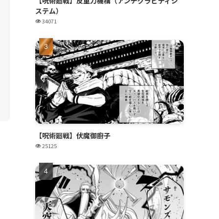
【呪術廻戦】反重力機構（アンチグラビティシ
ステム）
34071
【呪術廻戦】伏魔御廚子
25125