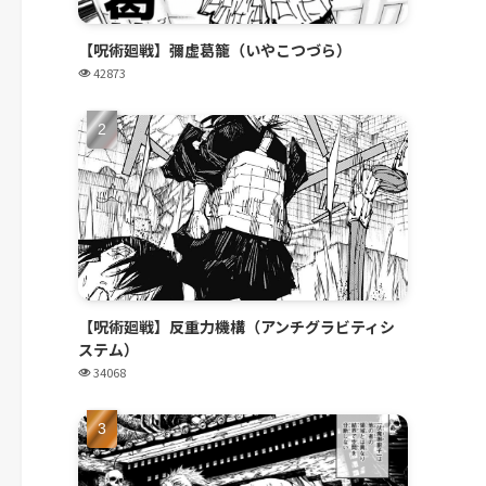
【呪術廻戦】彌虚葛籠（いやこつづら）
42873
【呪術廻戦】反重力機構（アンチグラビティシ
ステム）
34068