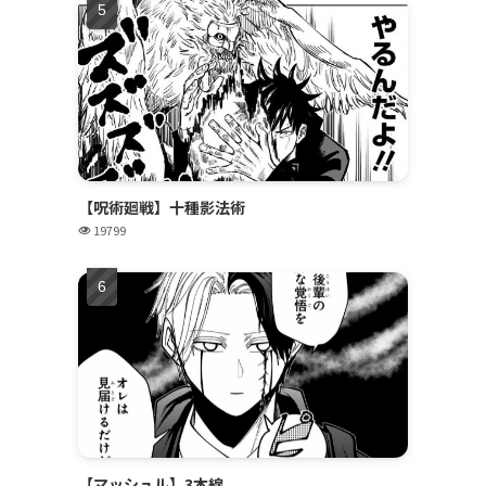
【呪術廻戦】十種影法術
19799
【マッシュル】3本線