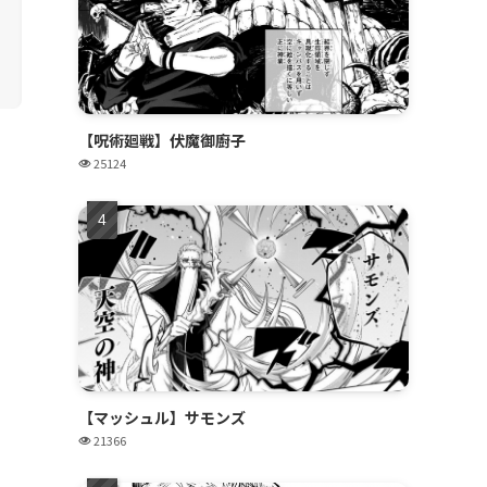
【呪術廻戦】伏魔御廚子
25124
【マッシュル】サモンズ
21366