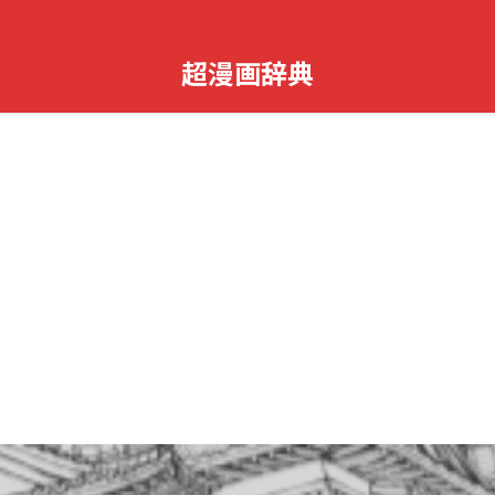
超漫画辞典