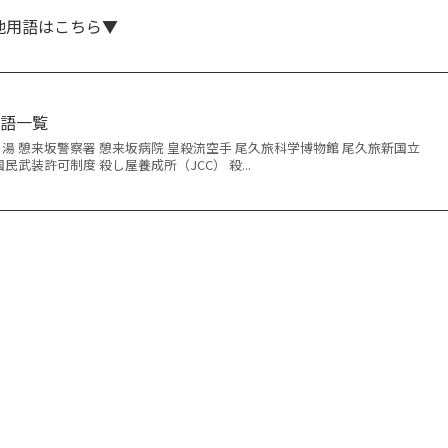
他用語はこちら▼
用語一覧
の湯 憩来坂警察署 憩来坂病院 皇殺流空手 尾久旅科学博物館 尾久旅新国立
民武装許可制度 殺し屋養成所（JCC） 殺...