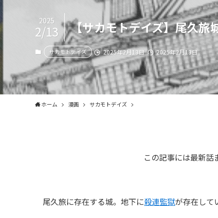
2025
【サカモトデイズ】尾久旅
2/13
サカモトデイズ
2025年2月13日
2025年2月13日
ホーム
漫画
サカモトデイズ
この記事には最新話
尾久旅に存在する城。地下に
殺連監獄
が存在して