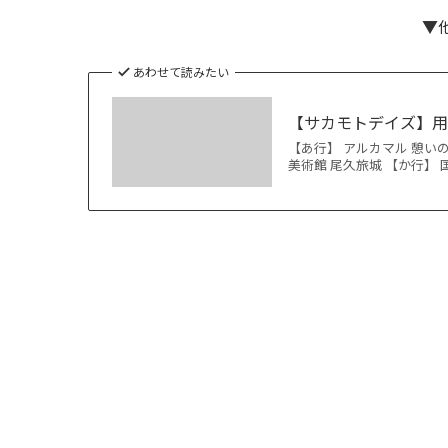
▼
あわせて読みたい
【サカモトデイズ】
【あ行】 アルカマル 憩い
美術館 尾久旅城 【か行】 国