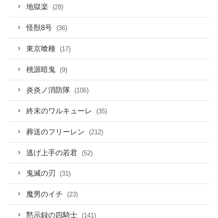
地獄楽
(28)
怪獣8号
(36)
東京喰種
(17)
桃源暗鬼
(9)
炎炎ノ消防隊
(106)
終末のワルキューレ
(35)
葬送のフリーレン
(212)
逃げ上手の若君
(52)
鬼滅の刃
(31)
魔男のイチ
(23)
黙示録の四騎士
(141)