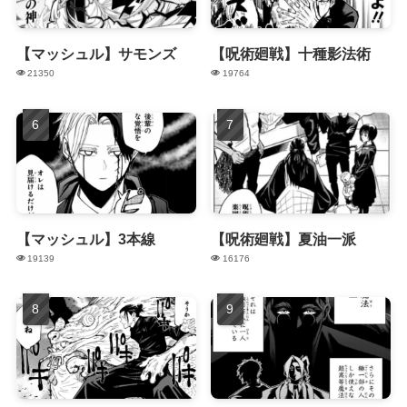
【マッシュル】サモンズ
【呪術廻戦】十種影法術
21350
19764
【マッシュル】3本線
【呪術廻戦】夏油一派
19139
16176