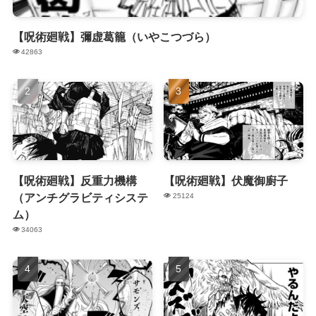
【呪術廻戦】彌虚葛籠（いやこつづら）
42863
【呪術廻戦】反重力機構
【呪術廻戦】伏魔御廚子
（アンチグラビティシステ
25124
ム）
34063