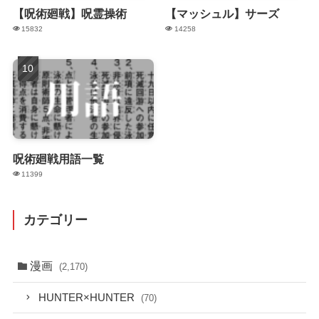
【呪術廻戦】呪霊操術
【マッシュル】サーズ
15832
14258
呪術廻戦用語一覧
11399
カテゴリー
漫画
(2,170)
HUNTER×HUNTER
(70)