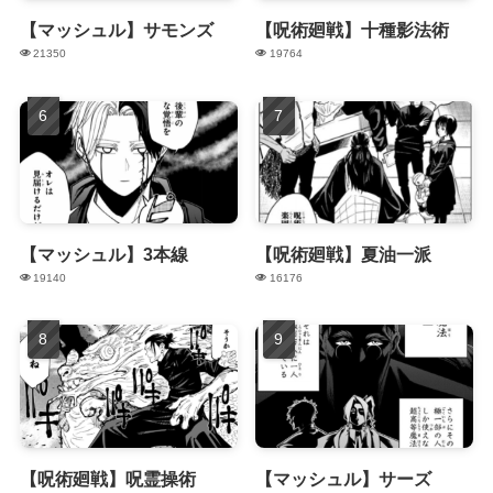
【マッシュル】サモンズ
【呪術廻戦】十種影法術
21350
19764
【マッシュル】3本線
【呪術廻戦】夏油一派
19140
16176
【呪術廻戦】呪霊操術
【マッシュル】サーズ