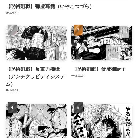
【呪術廻戦】彌虚葛籠（いやこつづら）
42863
【呪術廻戦】反重力機構
【呪術廻戦】伏魔御廚子
（アンチグラビティシステ
25124
ム）
34063