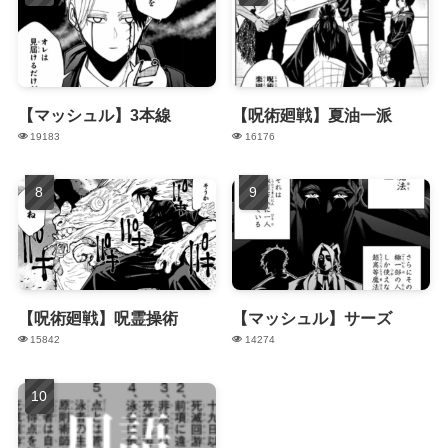
【マッシュル】3本線
【呪術廻戦】夏油一派
19183
16176
【呪術廻戦】呪霊操術
【マッシュル】サーズ
15842
14274