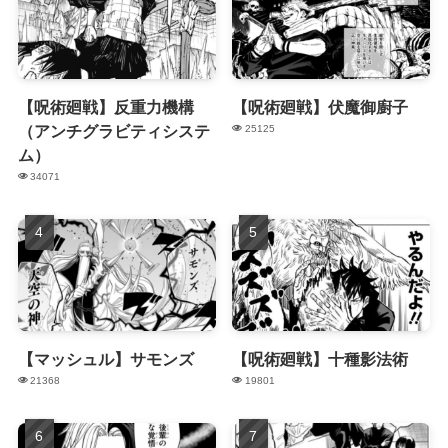
【呪術廻戦】反重力機構
【呪術廻戦】伏魔御廚子
（アンチグラビティシステ
25125
ム）
34071
【マッシュル】サモンズ
【呪術廻戦】十種影法術
21368
19801