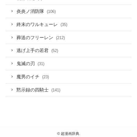
炎炎ノ消防隊
(106)
終末のワルキューレ
(35)
葬送のフリーレン
(212)
逃げ上手の若君
(52)
鬼滅の刃
(31)
魔男のイチ
(23)
黙示録の四騎士
(141)
©
超漫画辞典.