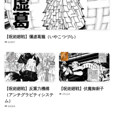
【呪術廻戦】彌虚葛籠（いやこつづら）
42867
【呪術廻戦】反重力機構
【呪術廻戦】伏魔御廚子
（アンチグラビティシステ
25124
ム）
34064