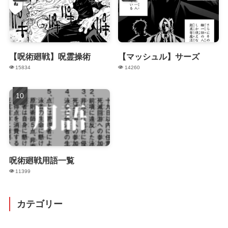
【呪術廻戦】呪霊操術
【マッシュル】サーズ
15834
14260
呪術廻戦用語一覧
11399
カテゴリー