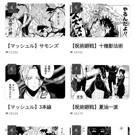
【マッシュル】サモンズ
【呪術廻戦】十種影法術
21350
19782
【マッシュル】3本線
【呪術廻戦】夏油一派
19149
16176