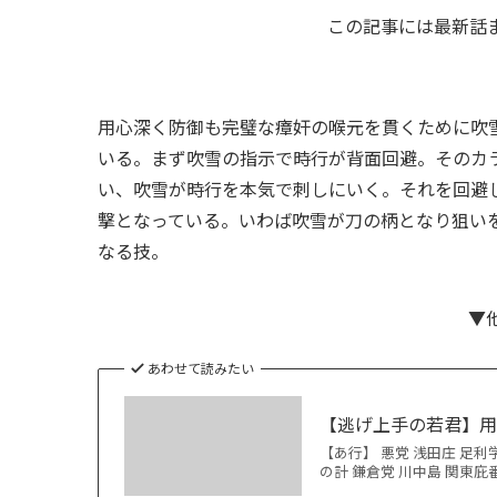
この記事には最新話
用心深く防御も完璧な瘴奸の喉元を貫くために吹
いる。まず吹雪の指示で時行が背面回避。そのカ
い、吹雪が時行を本気で刺しにいく。それを回避
撃となっている。いわば吹雪が刀の柄となり狙い
なる技。
▼
あわせて読みたい
【逃げ上手の若君】
【あ行】 悪党 浅田庄 足利
の計 鎌倉党 川中島 関東庇番