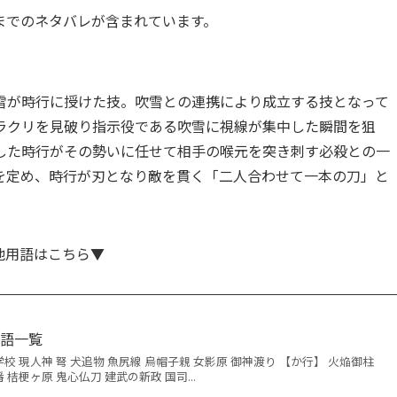
までのネタバレが含まれています。
雪が時行に授けた技。吹雪との連携により成立する技となって
ラクリを見破り指示役である吹雪に視線が集中した瞬間を狙
した時行がその勢いに任せて相手の喉元を突き刺す必殺との一
を定め、時行が刃となり敵を貫く「二人合わせて一本の刀」と
他用語はこちら▼
用語一覧
学校 現人神 弩 犬追物 魚尻線 烏帽子親 女影原 御神渡り 【か行】 火焔御柱
 桔梗ヶ原 鬼心仏刀 建武の新政 国司...