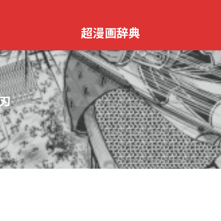
超漫画辞典
刃