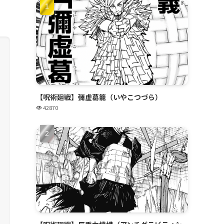
【呪術廻戦】彌虚葛籠（いやこつづら）
42870