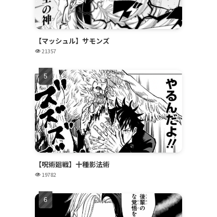
【マッシュル】サモンズ
21357
【呪術廻戦】十種影法術
19782