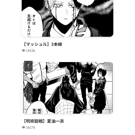
【マッシュル】3本線
19156
【呪術廻戦】夏油一派
16176