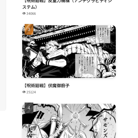
【呪術廻戦】反重力機構（アンチグラビティシ
ステム）
34066
【呪術廻戦】伏魔御廚子
25124