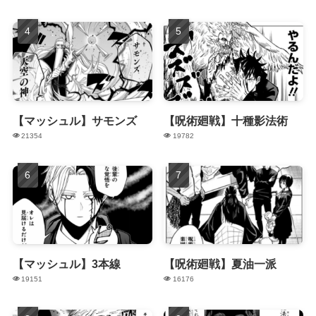
【マッシュル】サモンズ
【呪術廻戦】十種影法術
21354
19782
【マッシュル】3本線
【呪術廻戦】夏油一派
19151
16176