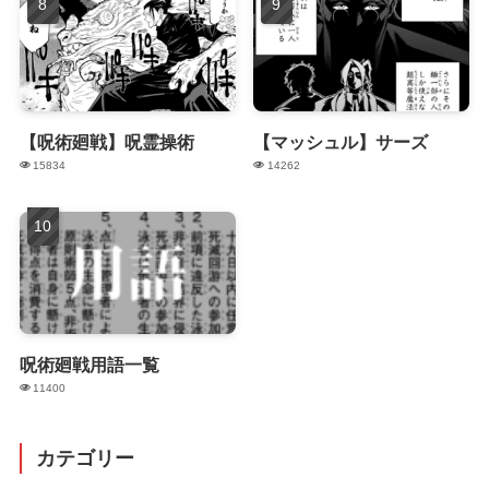
【呪術廻戦】呪霊操術
【マッシュル】サーズ
15834
14262
呪術廻戦用語一覧
11400
カテゴリー