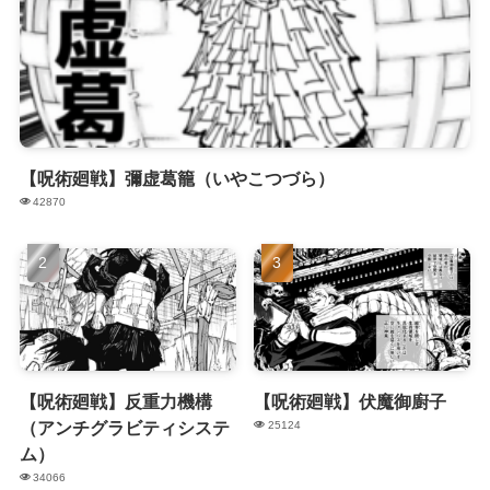
【呪術廻戦】彌虚葛籠（いやこつづら）
42870
【呪術廻戦】反重力機構
【呪術廻戦】伏魔御廚子
（アンチグラビティシステ
25124
ム）
34066