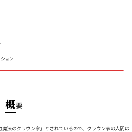
ル
イション
概
要
力魔法のクラウン家」とされているので、クラウン家の人間は