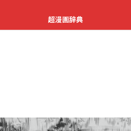
超漫画辞典