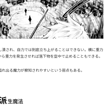
し潰され、自力では到底立ち上がることはできない。横に重力
から重力を発生させれば落下物を空中で止めることもできる。
溢れ出る魔力が察知されやすいという弱点もある。
派
生魔法