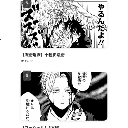
【呪術廻戦】十種影法術
19782
【マッシュル】3本線