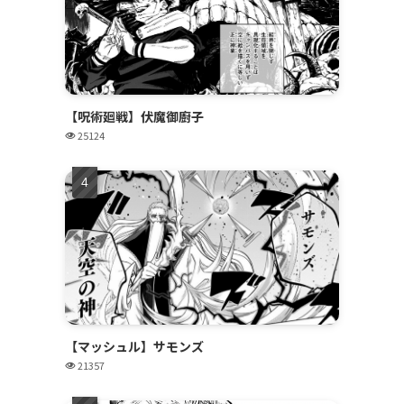
【呪術廻戦】伏魔御廚子
25124
【マッシュル】サモンズ
21357