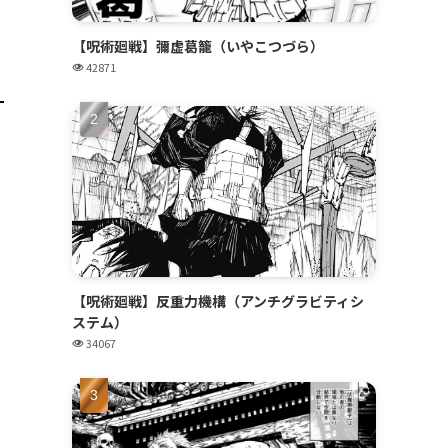
【呪術廻戦】彌虚葛籠（いやこつづら）
42871
【呪術廻戦】反重力機構（アンチグラビティシ
ステム）
34067