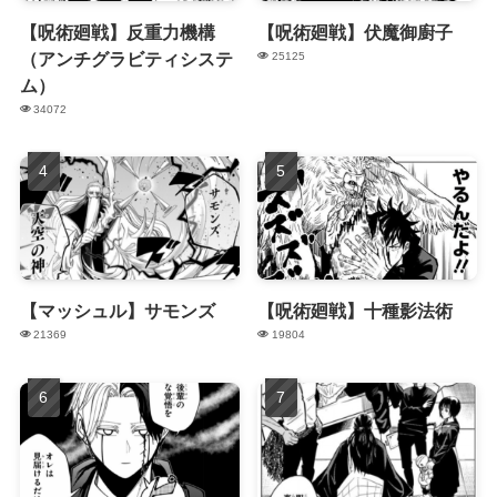
【呪術廻戦】反重力機構
【呪術廻戦】伏魔御廚子
（アンチグラビティシステ
25125
ム）
34072
【マッシュル】サモンズ
【呪術廻戦】十種影法術
21369
19804