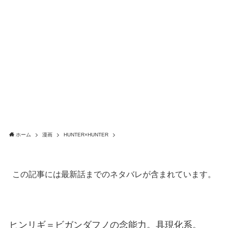
ホーム
漫画
HUNTER×HUNTER
この記事には最新話までのネタバレが含まれています。
ヒンリギ＝ビガンダフノの念能力。具現化系。