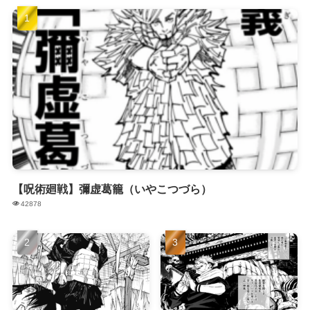
【呪術廻戦】彌虚葛籠（いやこつづら）
42878