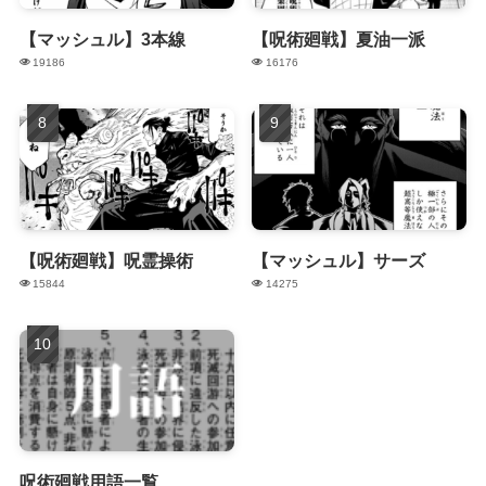
【マッシュル】3本線
【呪術廻戦】夏油一派
19186
16176
【呪術廻戦】呪霊操術
【マッシュル】サーズ
15844
14275
呪術廻戦用語一覧