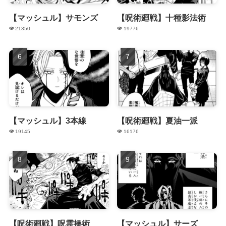
【マッシュル】サモンズ
【呪術廻戦】十種影法術
21350
19776
【マッシュル】3本線
【呪術廻戦】夏油一派
19145
16176
【呪術廻戦】呪霊操術
【マッシュル】サーズ