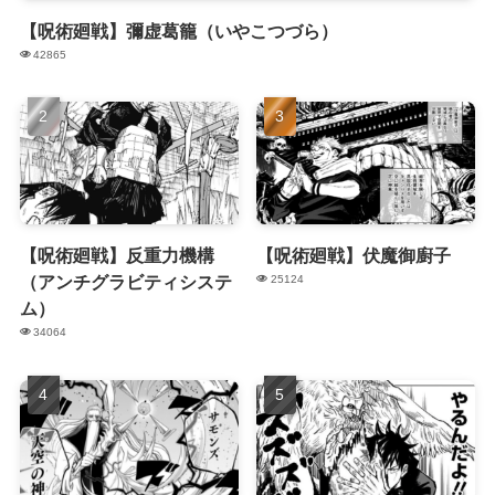
【呪術廻戦】彌虚葛籠（いやこつづら）
42865
【呪術廻戦】反重力機構
【呪術廻戦】伏魔御廚子
（アンチグラビティシステ
25124
ム）
34064