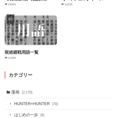
15834
14259
呪術廻戦用語一覧
11399
カテゴリー
漫画
(2,170)
HUNTER×HUNTER
(70)
はじめの一歩
(9)