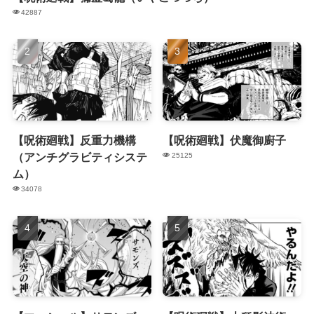
42887
【呪術廻戦】反重力機構
【呪術廻戦】伏魔御廚子
（アンチグラビティシステ
25125
ム）
34078