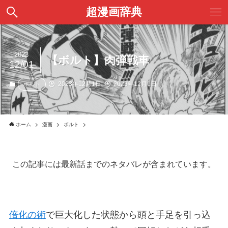
超漫画辞典
2023
【ボルト】肉弾戦車
12/01
2023年12月1日
2023年12月1日
ボルト
ホーム
漫画
ボルト
この記事には最新話までのネタバレが含まれています。
倍化の術
で巨大化した状態から頭と手足を引っ込