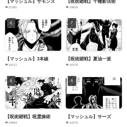
【マッシュル】サモンズ
【呪術廻戦】十種影法術
21381
19816
【マッシュル】3本線
【呪術廻戦】夏油一派
19211
16176
【呪術廻戦】呪霊操術
【マッシュル】サーズ
15854
14276