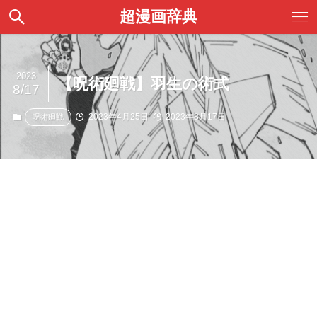
超漫画辞典
2023
【呪術廻戦】羽生の術式
8/17
2023年4月25日
2023年8月17日
呪術廻戦