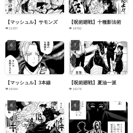
【マッシュル】サモンズ
【呪術廻戦】十種影法術
21357
19782
【マッシュル】3本線
【呪術廻戦】夏油一派
19164
16176