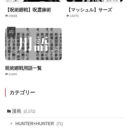
【呪術廻戦】呪霊操術
【マッシュル】サーズ
15838
14270
呪術廻戦用語一覧
11400
カテゴリー
漫画
(2,171)
HUNTER×HUNTER
(71)