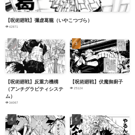
【呪術廻戦】彌虚葛籠（いやこつづら）
42871
【呪術廻戦】反重力機構
【呪術廻戦】伏魔御廚子
（アンチグラビティシステ
25124
ム）
34067