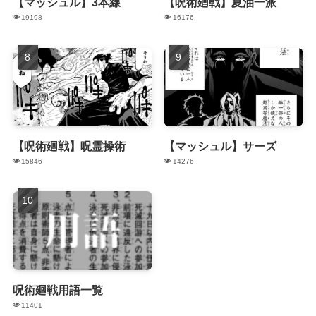
【マッシュル】3本線
【呪術廻戦】夏油一派
19198
16176
【呪術廻戦】呪霊操術
【マッシュル】サーズ
15846
14276
呪術廻戦用語一覧
11401