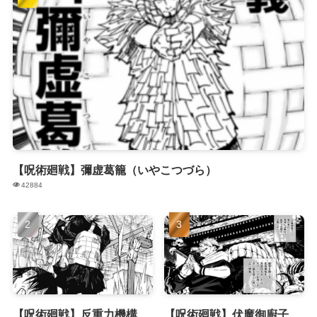
【呪術廻戦】彌虚葛籠（いやこつづら）
42884
【呪術廻戦】反重力機構
【呪術廻戦】伏魔御廚子