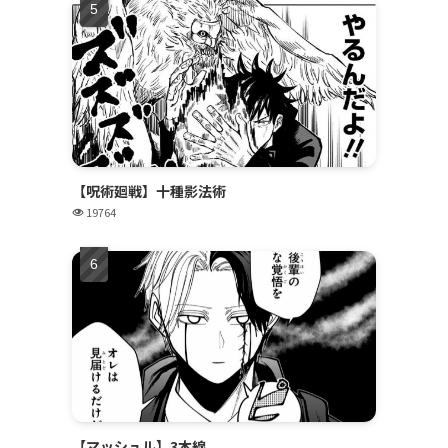
【呪術廻戦】十種影法術
19764
【マッシュル】3本線