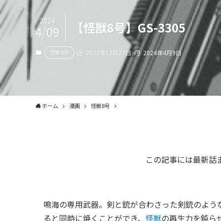
2024
【怪獣8号】GS-3305
4/09
怪獣8号
2023年12月27日
2024年4月9日
ホーム
漫画
怪獣8号
この記事には最新話
鳴海の専用武器。剣と銃が合わさった剣銃のよう
ると同時に焼くことができ、
怪獣
の再生力を鈍ら