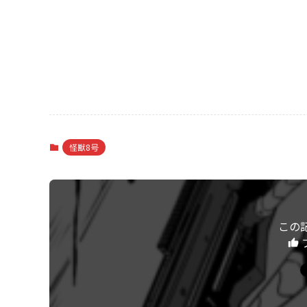
怪獣8号
この