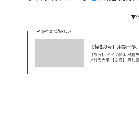
▼
あわせて読みたい
【怪獣8号】用語一覧
【あ行】 イイダ解体 出雲テ
ア討伐大学 【さ行】 識別怪