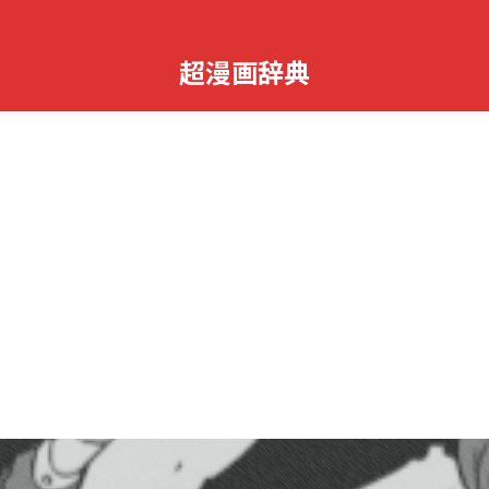
超漫画辞典