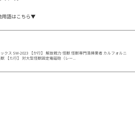
他用語はこちら▼
ックス SW-2023 【か行】 解放戦力 怪獣 怪獣専門清掃業者 カルフォルニ
獣 【た行】 対大型怪獣固定電磁砲（レー...