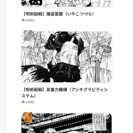
【呪術廻戦】彌虚葛籠（いやこつづら）
42862
【呪術廻戦】反重力機構（アンチグラビティシ
ステム）
34062