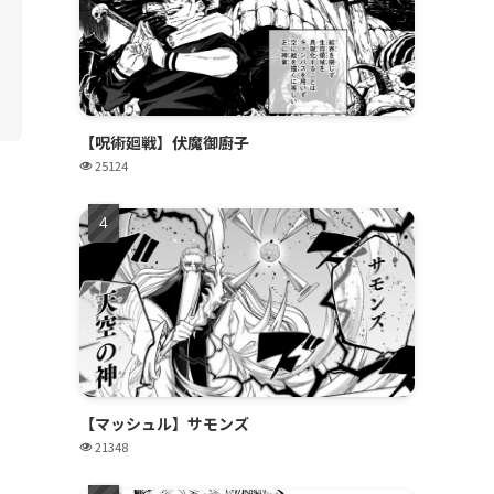
【呪術廻戦】伏魔御廚子
25124
【マッシュル】サモンズ
21348