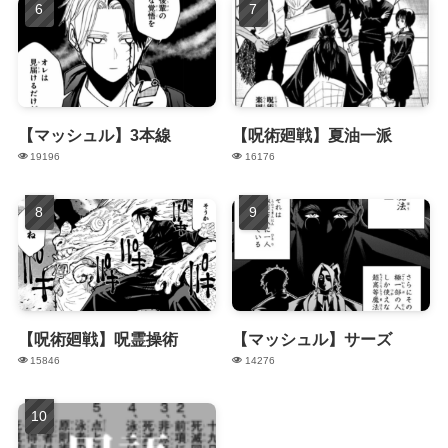
【マッシュル】3本線
【呪術廻戦】夏油一派
19196
16176
【呪術廻戦】呪霊操術
【マッシュル】サーズ
15846
14276