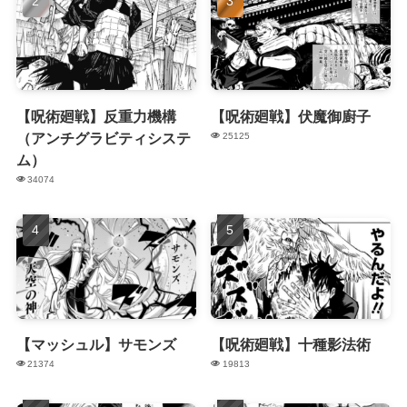
【呪術廻戦】反重力機構
【呪術廻戦】伏魔御廚子
（アンチグラビティシステ
25125
ム）
34074
【マッシュル】サモンズ
【呪術廻戦】十種影法術
21374
19813