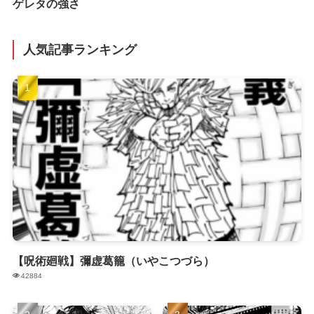
ゲレタの強さ
人気記事ランキング
【呪術廻戦】彌虚葛籠（いやこつづら）
42884