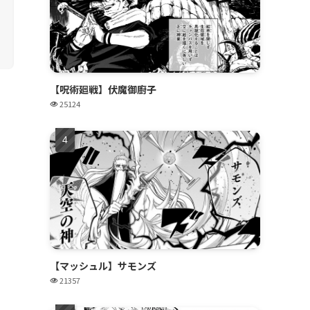
【呪術廻戦】伏魔御廚子
25124
【マッシュル】サモンズ
21357