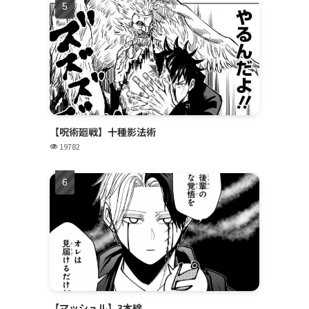
【呪術廻戦】十種影法術
19782
【マッシュル】3本線