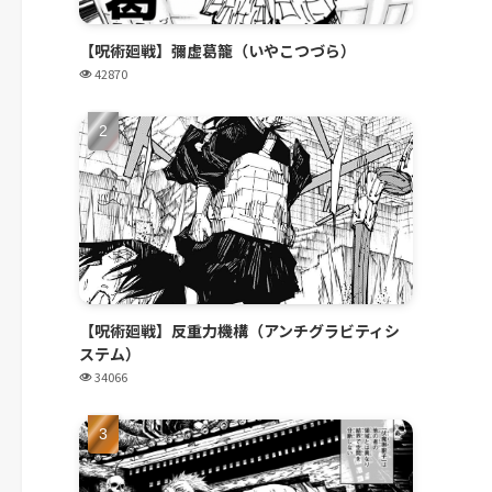
【呪術廻戦】彌虚葛籠（いやこつづら）
42870
【呪術廻戦】反重力機構（アンチグラビティシ
ステム）
34066