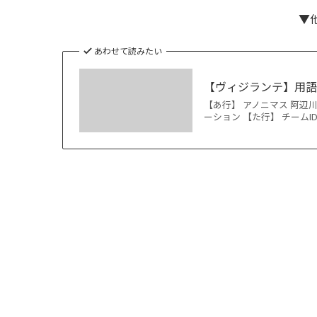
▼
あわせて読みたい
【ヴィジランテ】用
【あ行】 アノニマス 阿辺
ーション 【た行】 チームID