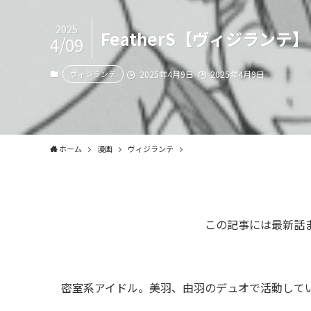
2025
FeatherS【ヴィジランテ】
4/09
ヴィジランテ
2025年4月9日
2025年4月9日
ホーム
漫画
ヴィジランテ
この記事には最新話
密室系アイドル。美羽、由羽のデュオで活動して