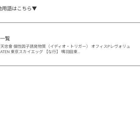
他用語はこちら▼
語一覧
川天忠會 個性因子誘発物質（イディオ・トリガー） オフィスPレヴォリュ
ATEN 東京スカイエッグ 【な行】 鳴羽田東...