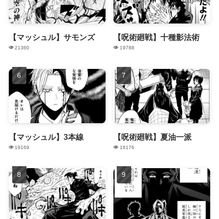
【マッシュル】サモンズ
【呪術廻戦】十種影法術
21360
19788
【マッシュル】3本線
【呪術廻戦】夏油一派
19169
16176