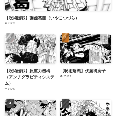
【呪術廻戦】彌虚葛籠（いやこつづら）
42872
【呪術廻戦】反重力機構
【呪術廻戦】伏魔御廚子
（アンチグラビティシステ
25124
ム）
34067