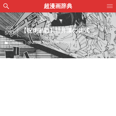
超漫画辞典
2024
【呪術廻戦】甘井凛の術式
5/27
2023年4月27日
2024年5月27日
呪術廻戦