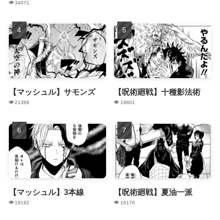
34071
【マッシュル】サモンズ
【呪術廻戦】十種影法術
21368
19801
【マッシュル】3本線
【呪術廻戦】夏油一派
19182
16176