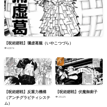
【呪術廻戦】彌虚葛籠（いやこつづら）
42874
【呪術廻戦】反重力機構
【呪術廻戦】伏魔御廚子
（アンチグラビティシステ
25125
ム）