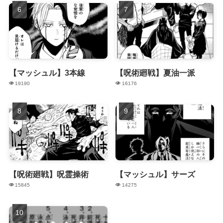
【マッシュル】3本線
【呪術廻戦】夏油一派
19190
16176
【呪術廻戦】呪霊操術
【マッシュル】サーズ
15845
14275