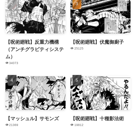
【呪術廻戦】反重力機構
【呪術廻戦】伏魔御廚子
（アンチグラビティシステ
25125
ム）
34073
【マッシュル】サモンズ
【呪術廻戦】十種影法術
21369
19812