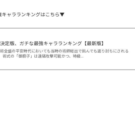
強キャラランキングはこちら▼
論決定版、ガチな最強キャラランキング【最新版】
 呪術全盛の平安時代においても当時の術師総出で挑んでも返り討ちにされる
術式の「御廚子」は遠隔攻撃可能かつ、特級...