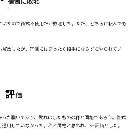
宿儺に敗北
ていたので術式不使用だが敗北した。ただ、どちらに転んでも
も解放したが、宿儺にはまったく相手にならずにやられてい
評
価
かった戦いであり、敗れはしたものの秤と同格であろう。術式
く通用していなかった。秤と同格と思われ、S−評価とした。