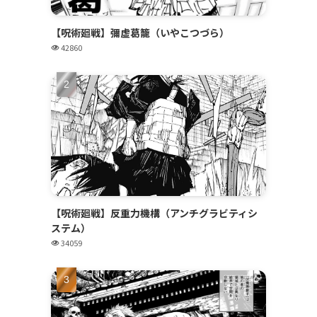
【呪術廻戦】彌虚葛籠（いやこつづら）
42860
【呪術廻戦】反重力機構（アンチグラビティシ
ステム）
34059