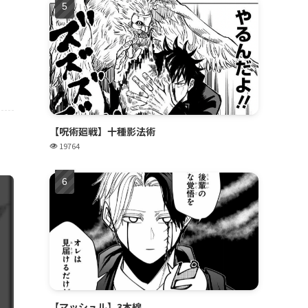
【呪術廻戦】十種影法術
19764
【マッシュル】3本線