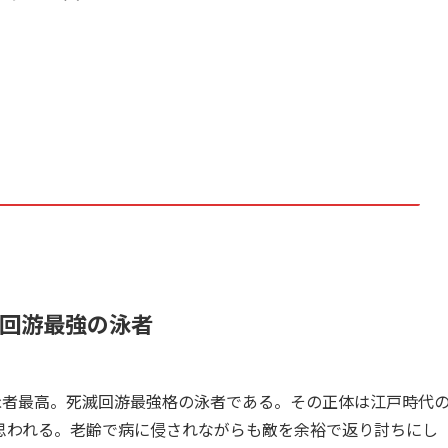
回游最強の泳者
泳者最高。死滅回游最強格の泳者である。その正体は江戸時代
思われる。老齢で病に侵されながらも敵を余裕で返り討ちにし