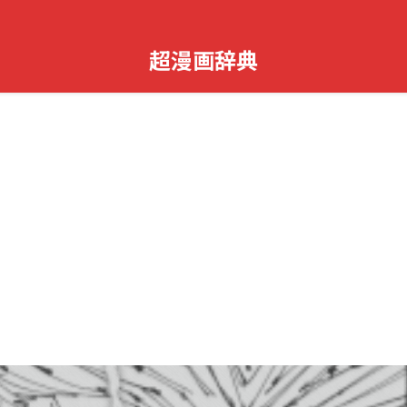
超漫画辞典