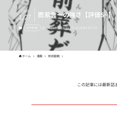
2026
鹿紫雲一の強さ【評価S−】
1/27
呪術廻戦
2026年1月27日
2026年1月27日
ホーム
漫画
呪術廻戦
この記事には最新話