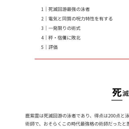
死滅回游最強の泳者
電気と同質の呪力特性を有する
一発限りの術式
秤・宿儺に敗北
評価
死
滅
鹿紫雲は死滅回游の泳者であり、得点は200点と
術師で、おそらくこの時代最強格の術師だったと