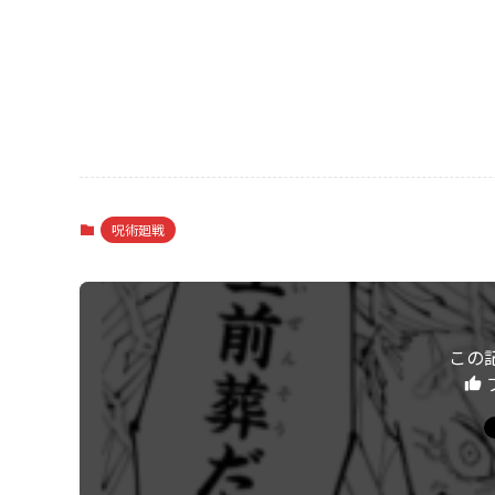
呪術廻戦
この