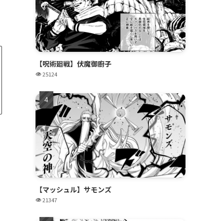
【呪術廻戦】伏魔御廚子
25124
【マッシュル】サモンズ
21347