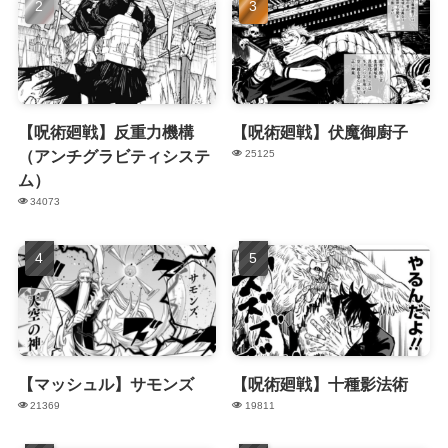
【呪術廻戦】反重力機構
【呪術廻戦】伏魔御廚子
（アンチグラビティシステ
25125
ム）
34073
【マッシュル】サモンズ
【呪術廻戦】十種影法術
21369
19811