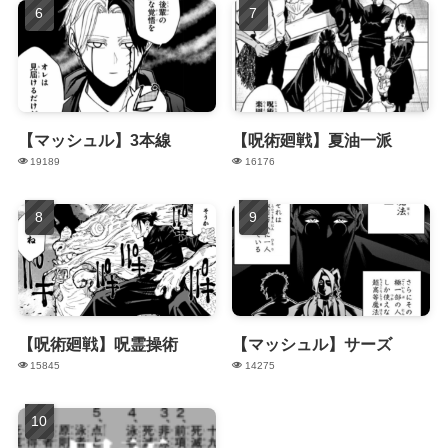
【マッシュル】3本線
【呪術廻戦】夏油一派
19189
16176
【呪術廻戦】呪霊操術
【マッシュル】サーズ
15845
14275