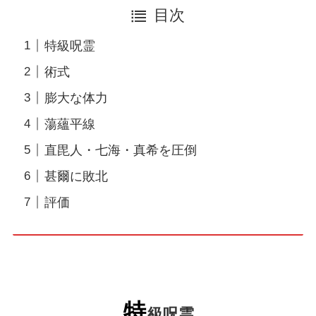
目次
特級呪霊
術式
膨大な体力
蕩蘊平線
直毘人・七海・真希を圧倒
甚爾に敗北
評価
特
級呪霊