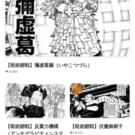
【呪術廻戦】彌虚葛籠（いやこつづら）
42884
【呪術廻戦】反重力機構
【呪術廻戦】伏魔御廚子
（アンチグラビティシステ
25125