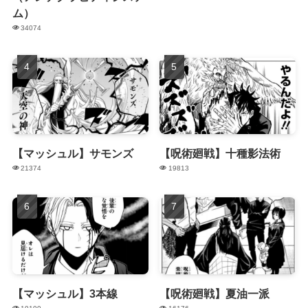
ム）
34074
【マッシュル】サモンズ
【呪術廻戦】十種影法術
21374
19813
【マッシュル】3本線
【呪術廻戦】夏油一派