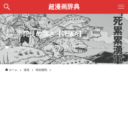
超漫画辞典
2026
陀艮の強さ【評価A】
7/07
2026年7月7日
2026年7月7日
呪術廻戦
ホーム
漫画
呪術廻戦