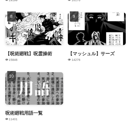
19199
16176
【呪術廻戦】呪霊操術
【マッシュル】サーズ
15846
14276
呪術廻戦用語一覧
11401