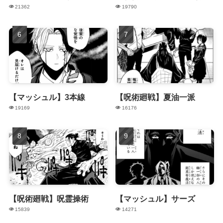
21362
19790
【マッシュル】3本線
【呪術廻戦】夏油一派
19169
16176
【呪術廻戦】呪霊操術
【マッシュル】サーズ
15839
14271