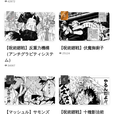
42872
【呪術廻戦】反重力機構
【呪術廻戦】伏魔御廚子
（アンチグラビティシステ
25124
ム）
34067
【マッシュル】サモンズ
【呪術廻戦】十種影法術