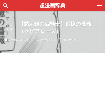
超漫画辞典
【黙示録の四騎士】追憶の薔薇
2024
9/11
（セピアローズ）
2024年9月11日
2024年9月11日
黙示録の四騎士