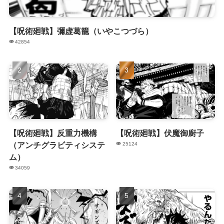
【呪術廻戦】彌虚葛籠（いやこつづら）
42854
【呪術廻戦】反重力機構
【呪術廻戦】伏魔御廚子
（アンチグラビティシステ
25124
ム）
34059