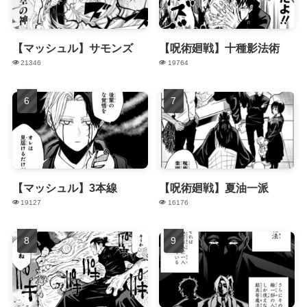
【マッシュル】サモンズ
【呪術廻戦】十種影法術
21346
19764
【マッシュル】3本線
【呪術廻戦】夏油一派
19127
16176