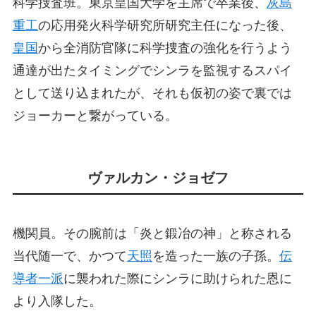
科学捜査班。東京皇国大学を主席で卒業後、
灰島
重工
の応用発火科学研究所研究主任になった後、
皇国
から全消防官隊に科学捜査の強化を行うよう
通達が出たタイミングでシンラを監視するスパイ
として送り込まれたが、それも仮初の姿で裏では
ジョーカーと繋がっている。
ヴァルカン・ジョゼフ
機関員。その腕前は「炎と鍛冶の神」と称される
当代随一で、かつて
天照
を造った一族の子孫。
伝
導者一派
に襲われた際にシンラに助けられた恩に
より入隊した。