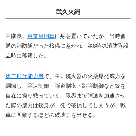
武久火縄
中隊長。
東京皇国軍
に身を置いていたが、当時普
通の消防隊だった桜備に惹かれ、第8特殊消防隊設
立時に移籍した。
第二世代能力者
で、主に銃火器の火薬爆発威力を
調節し、弾速制御・弾道制御・跳弾制御など銃を
自在に操り戦っていく。限界まで弾速を加速させ
た際の威力は銃身が一発で破損してしまうが、戦
車に匹敵するほどの破壊力を出せる。