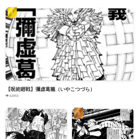
【呪術廻戦】彌虚葛籠（いやこつづら）
42853