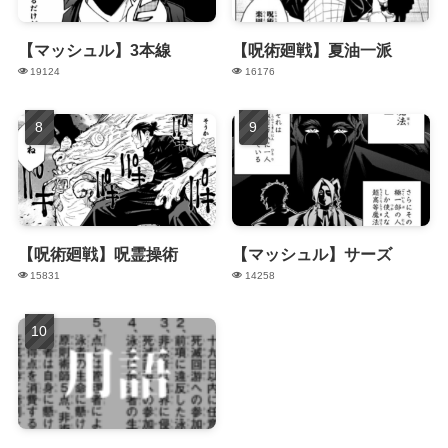
【マッシュル】3本線
【呪術廻戦】夏油一派
19124
16176
【呪術廻戦】呪霊操術
【マッシュル】サーズ
15831
14258