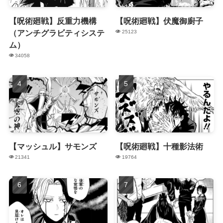
【呪術廻戦】反重力機構
【呪術廻戦】伏魔御廚子
（アンチグラビティシステ
25123
ム）
34058
【マッシュル】サモンズ
【呪術廻戦】十種影法術
21341
19764