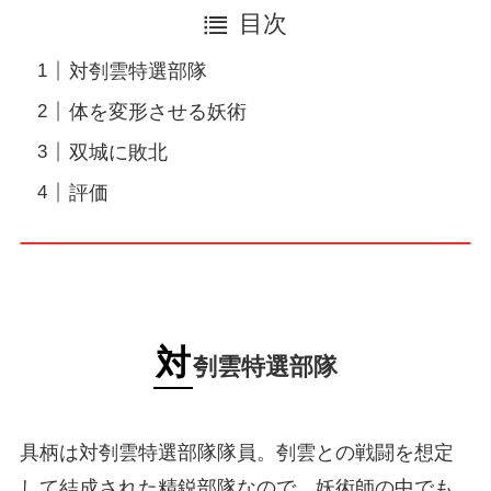
目次
対刳雲特選部隊
体を変形させる妖術
双城に敗北
評価
対
刳雲特選部隊
具柄は対刳雲特選部隊隊員。刳雲との戦闘を想定
して結成された精鋭部隊なので、妖術師の中でも